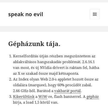
speak no evil
MENÜ
ÉS
WIDGETEK
Gépházunk tája.
Kernelfordítás útján részben megszüntettem az
ablakváltásos hangszakadás problémát. 2.6.16.1
van most, és új NVidia drivert is raktam fel, hátha
az X se szakad össze majd kétnaponta.
Az Index olyan Web 2.0-s appletet hozott össze az
oldalára (marquee), hogy 60% prociidőt zabál.
2.66 GHz-ből. Barátod a
vakbarát portál
.
Kikerültünk
a
WiW
-re, flash bannerrel. A
gépház
bírja, a load 1,5 körül van.