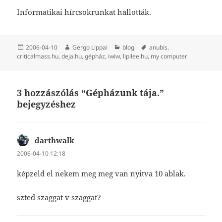
Informatikai hírcsokrunkat hallották.
Közzétéve
Szerző
Kategória
Címke
2006-04-10
Gergo Lippai
blog
anubis
,
criticalmass.hu
,
deja.hu
,
gépház
,
iwiw
,
lipilee.hu
,
my computer
3 hozzászólás “Gépházunk tája.”
bejegyzéshez
darthwalk
szerint:
2006-04-10 12:18
képzeld el nekem meg meg van nyitva 10 ablak.
szted szaggat v szaggat?