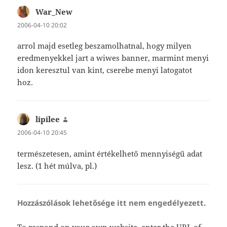
War_New
szerint:
2006-04-10 20:02
arrol majd esetleg beszamolhatnal, hogy milyen
eredmenyekkel jart a wiwes banner, marmint menyi
idon keresztul van kint, cserebe menyi latogatot
hoz.
lipilee
szerint:
2006-04-10 20:45
természetesen, amint értékelhető mennyiségű adat
lesz. (1 hét múlva, pl.)
Hozzászólások lehetősége itt nem engedélyezett.
To respond on your own website, enter the URL of