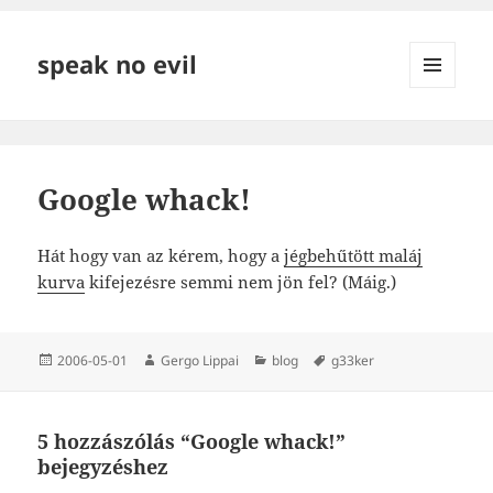
speak no evil
MENÜ
ÉS
WIDGETEK
Google whack!
Hát hogy van az kérem, hogy a
jégbehűtött maláj
kurva
kifejezésre semmi nem jön fel? (Máig.)
Közzétéve
Szerző
Kategória
Címke
2006-05-01
Gergo Lippai
blog
g33ker
5 hozzászólás “Google whack!”
bejegyzéshez