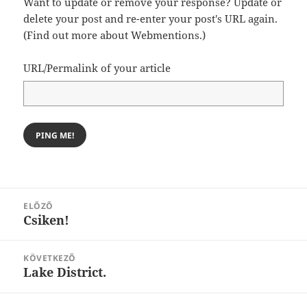
Want to update or remove your response? Update or
delete your post and re-enter your post's URL again.
(
Find out more about Webmentions.
)
URL/Permalink of your article
Bejegyzés
ELŐZŐ
navigáció
Csiken!
Korábbi
bejegyzések:
KÖVETKEZŐ
Lake District.
Következő
bejegyzések: