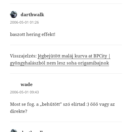
darthwalk
szerint:
2006-05-01 01:26
baszott hering effekt!
Visszajelzés:
Jégbejûtött maláj kurva at BPCity |
gyöngyhalászból nem lesz soha origamibajnok
wade
szerint:
2006-05-01 09:43
Most se fog. a „behűtött” szó elírtad :) őőő vagy az
direkte?