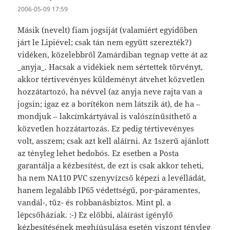
2006-05-09 17:59
Másik (nevelt) fiam jogsiját (valamiért egyidőben
járt le Lipiével; csak tán nem együtt szerezték?)
vidéken, közelebbről Zamárdiban tegnap vette át az
_anyja_. Hacsak a vidékiek nem sértettek törvényt,
akkor tértivevényes küldeményt átvehet közvetlen
hozzátartozó, ha névvel (az anyja neve rajta van a
jogsin; igaz ez a borítékon nem látszik át), de ha –
mondjuk – lakcímkártyával is valószínűsíthető a
közvetlen hozzátartozás. Ez pedig tértivevényes
volt, asszem; csak azt kell aláírni. Az 1szerű ajánlott
az tényleg lehet bedobós. Ez esetben a Posta
garantálja a kézbesítést, de ezt is csak akkor teheti,
ha nem NA110 PVC szenyvízcső képezi a levélládát,
hanem legalább IP65 védettségű, por-páramentes,
vandál-, tűz- és robbanásbiztos. Mint pl. a
lépcsőháziak. :-) Ez előbbi, aláírást igénylő
kézbesítésének meghíúsulása esetén viszont tényleg