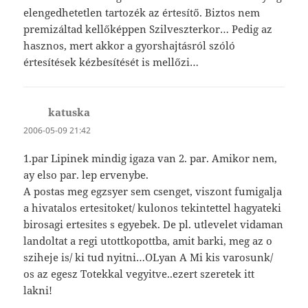
elengedhetetlen tartozék az értesítő. Biztos nem
premizáltad kellőképpen Szilveszterkor… Pedig az
hasznos, mert akkor a gyorshajtásról szóló
értesítések kézbesítését is mellőzi…
katuska
szerint:
2006-05-09 21:42
1.par Lipinek mindig igaza van 2. par. Amikor nem,
ay elso par. lep ervenybe.
A postas meg egzsyer sem csenget, viszont fumigalja
a hivatalos ertesitoket/ kulonos tekintettel hagyateki
birosagi ertesites s egyebek. De pl. utlevelet vidaman
landoltat a regi utottkopottba, amit barki, meg az o
sziheje is/ ki tud nyitni…OLyan A Mi kis varosunk/
os az egesz Totekkal vegyitve..ezert szeretek itt
lakni!