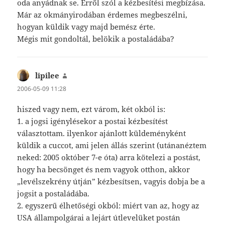
oda anyádnak se. Erről szól a kézbesítési megbízása.
Már az okmányirodában érdemes megbeszélni,
hogyan küldik vagy majd bemész érte.
Mégis mit gondoltál, belökik a postaládába?
lipilee
szerint:
2006-05-09 11:28
hiszed vagy nem, ezt várom, két okból is:
1. a jogsi igénylésekor a postai kézbesítést
választottam. ilyenkor ajánlott küldeményként
küldik a cuccot, ami jelen állás szerint (utánanéztem
neked: 2005 október 7-e óta) arra kötelezi a postást,
hogy ha becsönget és nem vagyok otthon, akkor
„levélszekrény útján” kézbesítsen, vagyis dobja be a
jogsit a postaládába.
2. egyszerű élhetőségi okból: miért van az, hogy az
USA állampolgárai a lejárt útlevelüket postán