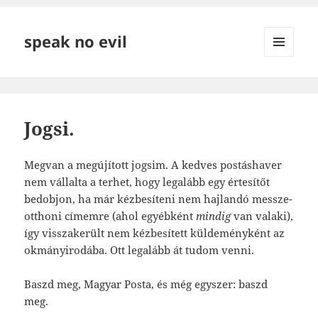
speak no evil
MENÜ
ÉS
WIDGETEK
Jogsi.
Megvan a megújított jogsim. A kedves postáshaver
nem vállalta a terhet, hogy legalább egy értesítőt
bedobjon, ha már kézbesíteni nem hajlandó messze-
otthoni címemre (ahol egyébként
mindig
van valaki),
így visszakerült nem kézbesített küldeményként az
okmányirodába. Ott legalább át tudom venni.
Baszd meg, Magyar Posta, és még egyszer: baszd
meg.