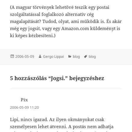
(A magyar törvények lehetővé teszik egy postai
szolgáltatással foglalkozó alternatív cég
magalapítását? Tudod, olyat, ami működik is. És akár
még egy jogsit, vagy egy Amazon.com küldeményt is
ki képes kézbesíteni.)
Közzétéve
Szerző
Kategória
Címke
2006-05-09
Gergo Lippai
blog
blog
5 hozzászólás “Jogsi.” bejegyzéshez
Pix
szerint:
2006-05-09 11:20
Lipi, nincs igazad. Az ilyen okmányokat csak
személyesen lehet átvenni. A postás nem adhatja