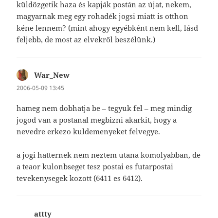
küldözgetik haza és kapják postán az újat, nekem,
magyarnak meg egy rohadék jogsi miatt is otthon
kéne lennem? (mint ahogy egyébként nem kell, lásd
feljebb, de most az elvekről beszélünk.)
War_New
szerint:
2006-05-09 13:45
hameg nem dobhatja be – tegyuk fel – meg mindig
jogod van a postanal megbizni akarkit, hogy a
nevedre erkezo kuldemenyeket felvegye.
a jogi hatternek nem neztem utana komolyabban, de
a teaor kulonbseget tesz postai es futarpostai
tevekenysegek kozott (6411 es 6412).
attty
szerint: