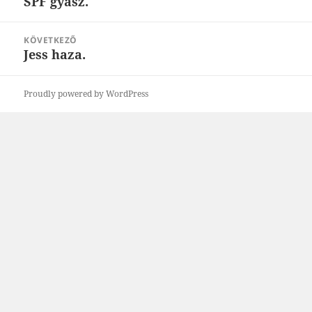
SPF gyász.
Korábbi
bejegyzések:
KÖVETKEZŐ
Jess haza.
Következő
bejegyzések:
Proudly powered by WordPress