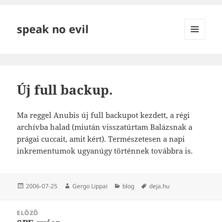
speak no evil
MENÜ
ÉS
WIDGETEK
Új full backup.
Ma reggel Anubis új full backupot kezdett, a régi
archívba halad (miután visszatúrtam Balázsnak a
prágai cuccait, amit kért). Természetesen a napi
inkrementumok ugyanúgy történnek továbbra is.
Közzétéve
Szerző
Kategória
Címke
2006-07-25
Gergo Lippai
blog
deja.hu
Bejegyzés
ELŐZŐ
navigáció