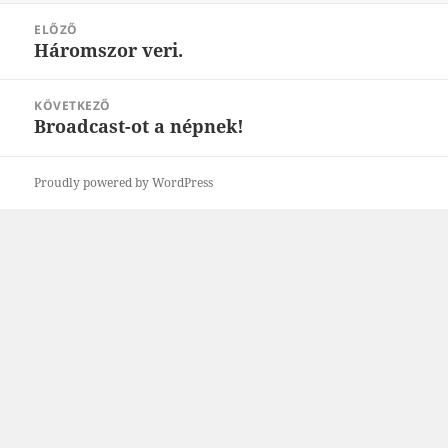
Bejegyzés
ELŐZŐ
navigáció
Háromszor veri.
Korábbi
bejegyzések:
KÖVETKEZŐ
Broadcast-ot a népnek!
Következő
bejegyzések:
Proudly powered by WordPress