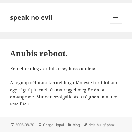
speak no evil
MENÜ
ÉS
WIDGETEK
Anubis reboot.
Remélhetőleg az utolsó egy hosszú ideig.
A tegnap délutáni kernel bug után este fordítottam
egy régi-új kernelt és ma reggel megtörtént a
downgrade. Minden szolgáltatás a régiben, ma live
tesztfázis.
Közzétéve
Szerző
Kategória
Címke
2006-08-30
Gergo Lippai
blog
deja.hu
,
gépház