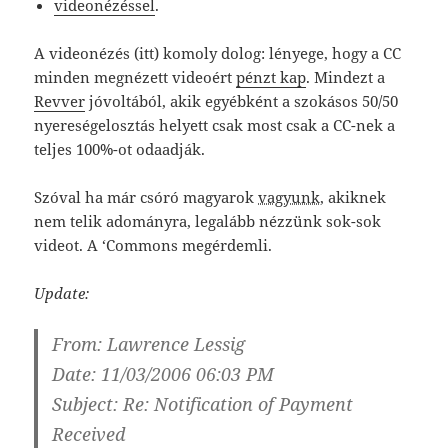
videonézéssel
.
A videonézés (itt) komoly dolog: lényege, hogy a CC
minden megnézett videoért
pénzt kap
. Mindezt a
Revver
jóvoltából, akik egyébként a szokásos 50/50
nyereségelosztás helyett csak most csak a CC-nek a
teljes 100%-ot odaadják.
Szóval ha már csóró magyarok
vagyunk
, akiknek
nem telik adományra, legalább nézzünk sok-sok
videot. A ‘Commons megérdemli.
Update:
From: Lawrence Lessig
Date: 11/03/2006 06:03 PM
Subject: Re: Notification of Payment
Received