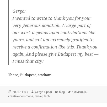
Gergo:
I wanted to write to thank you for your
very generous donation. A large part of
our work depends upon contributions like
yours, and so I am extremely gratified to
receive a confirmation like this. Thank you
again. And please give Budapest my best —
I miss that city!
There, Budapest, átadtam.
Közzétéve
Szerző
Kategória
Címke
2006-11-03
Gergo Lippai
blog
aktivizmus
,
creative-commons
,
revver
,
tech
Bejegyzés