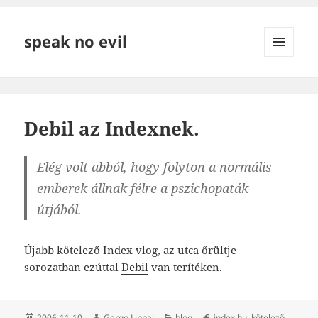
speak no evil
MENÜ
ÉS
WIDGETEK
Debil az Indexnek.
Elég volt abból, hogy folyton a normális
emberek állnak félre a pszichopaták
útjából.
Újabb kötelező Index vlog, az utca őrültje
sorozatban ezúttal
Debil
van terítéken.
Közzétéve
Szerző
Kategória
Címke
2006-11-10
Gergo Lippai
blog
index.hu
,
kötelező
,