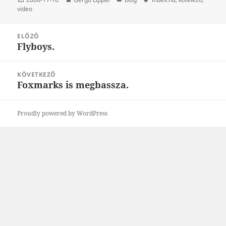
video
Bejegyzés
ELŐZŐ
navigáció
Flyboys.
Korábbi
bejegyzések:
KÖVETKEZŐ
Foxmarks is megbassza.
Következő
bejegyzések:
Proudly powered by WordPress