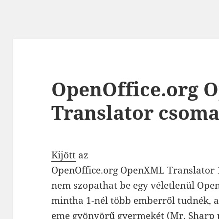
OpenOffice.org
Translator csom
Kijött
az
OpenOffice.org OpenXML Translator 
nem szopathat be egy véletlenül Op
mintha 1-nél több emberről tudnék, a
eme gyönyörű gyermekét (Mr. Sharp 