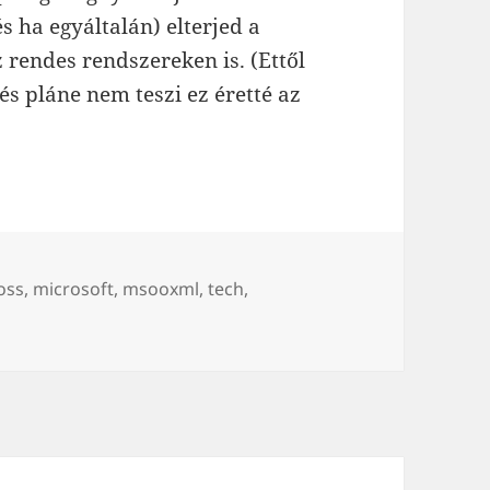
és ha egyáltalán) elterjed a
 rendes rendszereken is. (Ettől
s pláne nem teszi ez éretté az
ímke
oss
,
microsoft
,
msooxml
,
tech
,