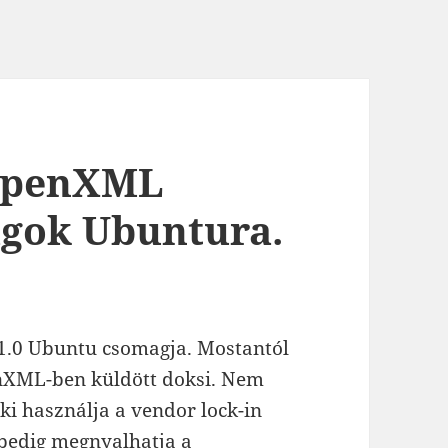
 OpenXML
agok Ubuntura.
1.0 Ubuntu csomagja. Mostantól
enXML-ben küldött doksi. Nem
ki használja a vendor lock-in
pedig megnyalhatja a