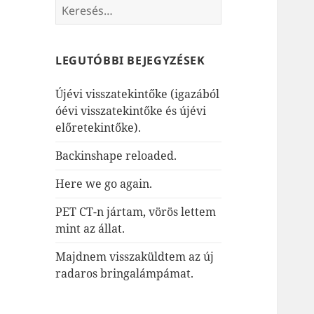
Keresés:
LEGUTÓBBI BEJEGYZÉSEK
Újévi visszatekintőke (igazából
óévi visszatekintőke és újévi
előretekintőke).
Backinshape reloaded.
Here we go again.
PET CT-n jártam, vörös lettem
mint az állat.
Majdnem visszaküldtem az új
radaros bringalámpámat.