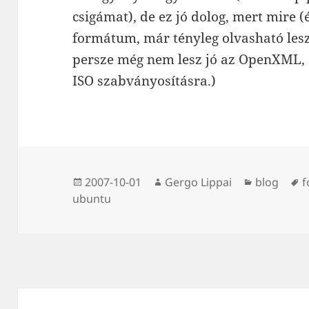
csigámat), de ez jó dolog, mert mire (
formátum, már tényleg olvasható lesz
persze még nem lesz jó az OpenXML, é
ISO szabványosításra.)
Közzétéve
Szerző
Kategória
C
2007-10-01
Gergo Lippai
blog
f
ubuntu
Bejegyzés