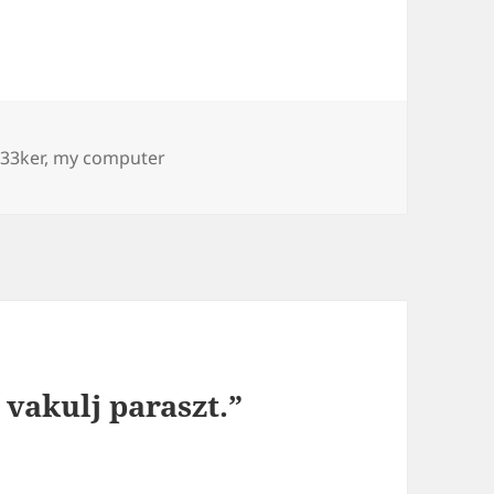
ímke
33ker
,
my computer
 vakulj paraszt.”