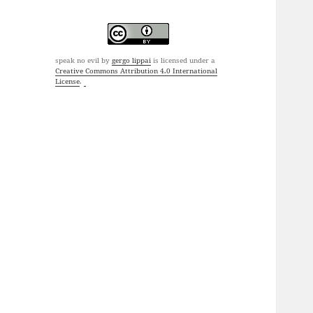
speak no evil
by
gergo lippai
is licensed under a
Creative Commons Attribution 4.0 International
License
.