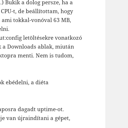
.) Bukik a dolog persze, ha a
CPU-t, de beállítottam, hogy
, ami tokkal-vonóval 63 MB,
lni.
t:config letöltésekre vonatkozó
k a Downloads ablak, miután
esktopra menti. Nem is tudom,
k ebédelni, a diéta
aposra dagadt uptime-ot.
e van újraindítani a gépet,