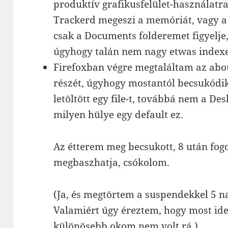
produktív grafikusfelület-használatra
Trackerd megeszi a memóriát, vagy a 
csak a Documents folderemet figyelje
úgyhogy talán nem nagy etwas indexe
Firefoxban végre megtaláltam az abou
részét, úgyhogy mostantól becsukódi
letöltött egy file-t, továbbá nem a D
milyen hülye egy default ez.
Az étterem meg becsukott, 8 után fogo
megbaszhatja, csókolom.
(Ja, és megtörtem a suspendekkel 5 n
Valamiért úgy éreztem, hogy most idej
különösebb okom nem volt rá.)