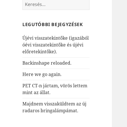
Keresés:
LEGUTÓBBI BEJEGYZÉSEK
Újévi visszatekintőke (igazából
óévi visszatekintőke és újévi
előretekintőke).
Backinshape reloaded.
Here we go again.
PET CT-n jártam, vörös lettem
mint az állat.
Majdnem visszaküldtem az új
radaros bringalámpámat.