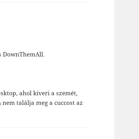
és DownThemAll.
ktop, ahol kiveri a szemét,
 nem találja meg a cuccost az