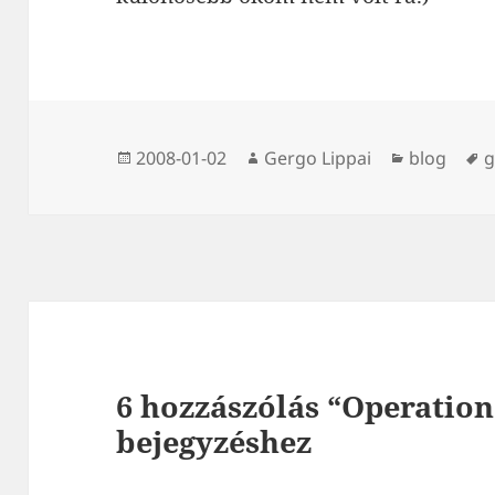
Közzétéve
Szerző
Kategória
C
2008-01-02
Gergo Lippai
blog
g
6 hozzászólás “Operation
bejegyzéshez