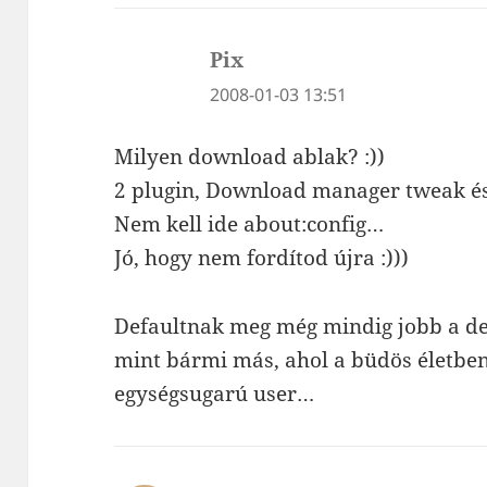
Pix
szerint:
2008-01-03 13:51
Milyen download ablak? :))
2 plugin, Download manager tweak 
Nem kell ide about:config…
Jó, hogy nem fordítod újra :)))
Defaultnak meg még mindig jobb a des
mint bármi más, ahol a büdös életben
egységsugarú user…