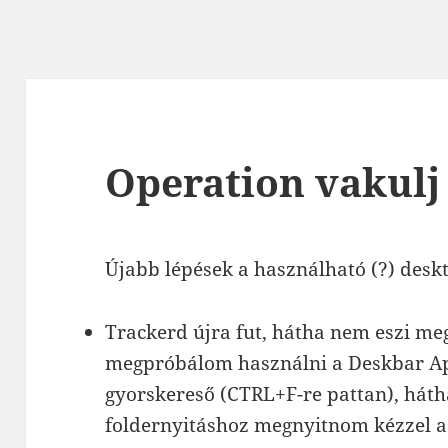
Operation vakulj 
Újabb lépések a használható (?) deskt
Trackerd újra fut, hátha nem eszi meg
megpróbálom használni a Deskbar App
gyorskereső (CTRL+F-re pattan), hát
foldernyitáshoz megnyitnom kézzel a