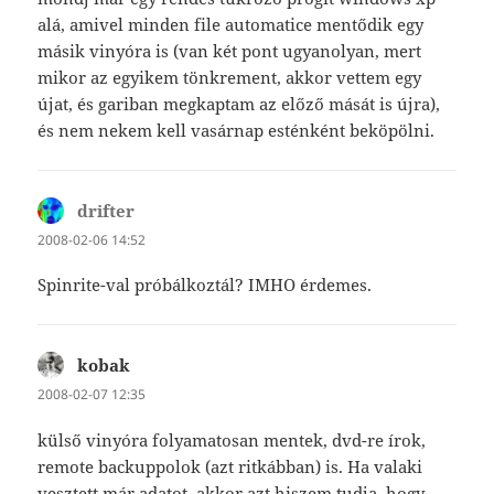
alá, amivel minden file automatice mentődik egy
másik vinyóra is (van két pont ugyanolyan, mert
mikor az egyikem tönkrement, akkor vettem egy
újat, és gariban megkaptam az előző mását is újra),
és nem nekem kell vasárnap esténként beköpölni.
drifter
szerint:
2008-02-06 14:52
Spinrite-val próbálkoztál? IMHO érdemes.
kobak
szerint:
2008-02-07 12:35
külső vinyóra folyamatosan mentek, dvd-re írok,
remote backuppolok (azt ritkábban) is. Ha valaki
vesztett már adatot, akkor azt hiszem tudja, hogy