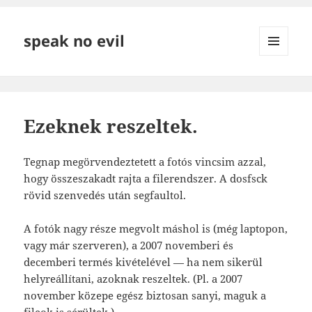
speak no evil
MENÜ
ÉS
WIDGETEK
Ezeknek reszeltek.
Tegnap megörvendeztetett a fotós vincsim azzal,
hogy összeszakadt rajta a filerendszer. A dosfsck
rövid szenvedés után segfaultol.
A fotók nagy része megvolt máshol is (még laptopon,
vagy már szerveren), a 2007 novemberi és
decemberi termés kivételével — ha nem sikerül
helyreállítani, azoknak reszeltek. (Pl. a 2007
november közepe egész biztosan sanyi, maguk a
fileok is sérültek.)