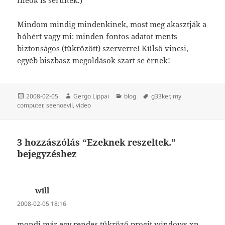
Mindom mindig mindenkinek, most meg akasztják a
hóhért vagy mi: minden fontos adatot ments
biztonságos (tükrözött) szerverre! Külső vincsi,
egyéb biszbasz megoldások szart se érnek!
Közzétéve
Szerző
Kategória
Címke
2008-02-05
Gergo Lippai
blog
g33ker
,
my
computer
,
seenoevil
,
video
3 hozzászólás “Ezeknek reszeltek.”
bejegyzéshez
will
szerint:
2008-02-05 18:16
mondj már egy rendes tükröző progit windows xp