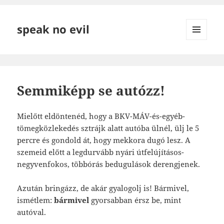
speak no evil
MENÜ
ÉS
WIDGETEK
Semmiképp se autózz!
Mielőtt eldöntenéd, hogy a BKV-MÁV-és-egyéb-
tömegközlekedés sztrájk alatt autóba ülnél, ülj le 5
percre és gondold át, hogy mekkora dugó lesz. A
szemeid előtt a legdurvább nyári útfelújításos-
negyvenfokos, többórás bedugulások derengjenek.
Azután bringázz, de akár gyalogolj is! Bármivel,
ismétlem:
bármivel
gyorsabban érsz be, mint
autóval.