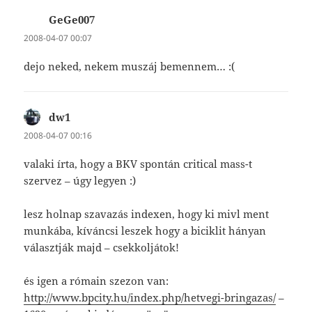
GeGe007
szerint:
2008-04-07 00:07
dejo neked, nekem muszáj bemennem… :(
dw1
szerint:
2008-04-07 00:16
valaki írta, hogy a BKV spontán critical mass-t
szervez – úgy legyen :)
lesz holnap szavazás indexen, hogy ki mivl ment
munkába, kíváncsi leszek hogy a biciklit hányan
választják majd – csekkoljátok!
és igen a rómain szezon van:
http://www.bpcity.hu/index.php/hetvegi-bringazas/
–