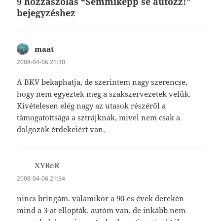
9 hozzászólás “Semmiképp se autózz!”
bejegyzéshez
maat
szerint:
2008-04-06 21:30
A BKV bekaphatja, de szerintem nagy szerencse,
hogy nem egyeztek meg a szakszervezetek velük.
Kivételesen elég nagy az utasok részéről a
támogatottsága a sztrájknak, mivel nem csak a
dolgozók érdekeiért van.
XYBeR
szerint:
2008-04-06 21:54
nincs bringám. valamikor a 90-es évek derekén
mind a 3-at ellopták. autóm van. de inkább nem