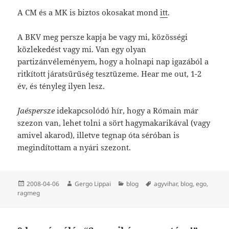
A CM és a MK is biztos okosakat mond
itt
.
A BKV meg persze kapja be vagy mi, közösségi
közlekedést vagy mi. Van egy olyan
partizánvéleményem, hogy a holnapi nap igazából a
ritkított járatsűrűség tesztüzeme. Hear me out, 1-2
év, és tényleg ilyen lesz.
Jaéspersze
idekapcsolódó hír, hogy a Rómain már
szezon van, lehet tolni a sört hagymakarikával (vagy
amivel akarod), illetve tegnap óta séróban is
megindítottam a nyári szezont.
Közzétéve
Szerző
Kategória
Címke
2008-04-06
Gergo Lippai
blog
agyvihar
,
blog
,
ego
,
ragmeg