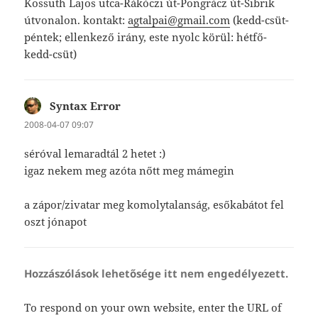
Kossuth Lajos utca-Rákóczi út-Pongrácz út-Sibrik
útvonalon. kontakt:
agtalpai@gmail.com
(kedd-csüt-
péntek; ellenkező irány, este nyolc körül: hétfő-
kedd-csüt)
Syntax Error
szerint:
2008-04-07 09:07
séróval lemaradtál 2 hetet :)
igaz nekem meg azóta nőtt meg mámegin
a zápor/zivatar meg komolytalanság, esőkabátot fel
oszt jónapot
Hozzászólások lehetősége itt nem engedélyezett.
To respond on your own website, enter the URL of