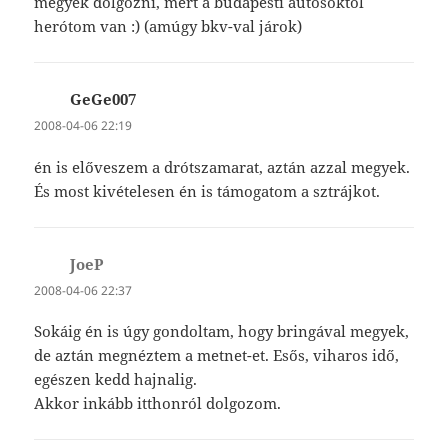
megyek dolgozni, mert a budapesti autósoktól
herótom van :) (amúgy bkv-val járok)
GeGe007
szerint:
2008-04-06 22:19
én is előveszem a drótszamarat, aztán azzal megyek.
És most kivételesen én is támogatom a sztrájkot.
JoeP
szerint:
2008-04-06 22:37
Sokáig én is úgy gondoltam, hogy bringával megyek,
de aztán megnéztem a metnet-et. Esős, viharos idő,
egészen kedd hajnalig.
Akkor inkább itthonról dolgozom.