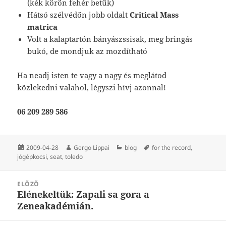
(kék körön fehér betűk)
Hátsó szélvédőn jobb oldalt
Critical Mass
matrica
Volt a kalaptartón bányászssisak, meg bringás
bukó, de mondjuk az mozdítható
Ha neadj isten te vagy a nagy és meglátod
közlekedni valahol, légyszi hívj azonnal!
06 209 289 586
Közzétéve
Szerző
Kategória
Címke
2009-04-28
Gergo Lippai
blog
for the record
,
jógépkocsi
,
seat
,
toledo
Bejegyzés
ELŐZŐ
navigáció
Elénekeltük: Zapali sa gora a
Korábbi
Zeneakadémián.
bejegyzések: