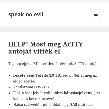
speak no evil
MENÜ
ÉS
WIDGETEK
HELP! Most meg AtTTY
autóját vitték el.
Tegnap éjjel a XII. kerületből elvitték AtTTY autóját:
Fekete Seat Toledo 1.9 TDi
sedan (tehát még az
előző széria)
Rendszáma
ILW-373
Elöl, a Seat jelvénytől jobbra
bányászjelvény
(két
kalapács keresztbetéve)
Hátsó szélvédőn jobb oldalt egy
DAS matrica