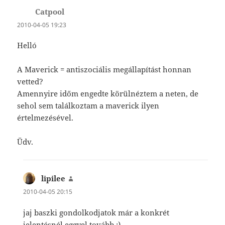
Catpool
szerint:
2010-04-05 19:23
Helló
A Maverick = antiszociális megállapítást honnan
vetted?
Amennyire időm engedte körülnéztem a neten, de
sehol sem találkoztam a maverick ilyen
értelmezésével.
Üdv.
lipilee
szerint:
2010-04-05 20:15
jaj baszki gondolkodjatok már a konkrét
jelentésnél eggyel tovább :)