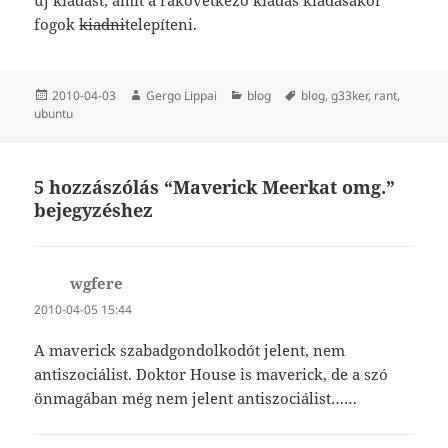
fogok
kiadni
telepíteni.
Közzétéve
Szerző
Kategória
Címke
2010-04-03
Gergo Lippai
blog
blog
,
g33ker
,
rant
,
ubuntu
5 hozzászólás “Maverick Meerkat omg.”
bejegyzéshez
wgfere
szerint:
2010-04-05 15:44
A maverick szabadgondolkodót jelent, nem
antiszociálist. Doktor House is maverick, de a szó
önmagában még nem jelent antiszociálist……