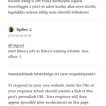
hiszem eddig is lett volna bármilyen logikai
összefüggés a jelző és adott kiadás állat neve között,
legalábbis nekem eddig nem sikerült felfedezni.
lipilee
szerint:
2010-04-06 09:59
@Catpool
mert béna a név és béna a naming scheme. imo,
ofkoz :)
Hozzászólások lehetősége itt nem engedélyezett.
To respond on your own website, enter the URL of
your response which should contain a link to this
post's permalink URL. Your response will then
appear (possibly after moderation) on this page.