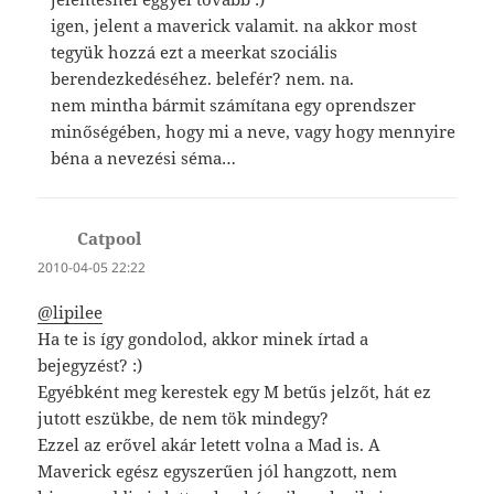
igen, jelent a maverick valamit. na akkor most
tegyük hozzá ezt a meerkat szociális
berendezkedéséhez. belefér? nem. na.
nem mintha bármit számítana egy oprendszer
minőségében, hogy mi a neve, vagy hogy mennyire
béna a nevezési séma…
Catpool
szerint:
2010-04-05 22:22
@lipilee
Ha te is így gondolod, akkor minek írtad a
bejegyzést? :)
Egyébként meg kerestek egy M betűs jelzőt, hát ez
jutott eszükbe, de nem tök mindegy?
Ezzel az erővel akár letett volna a Mad is. A
Maverick egész egyszerűen jól hangzott, nem