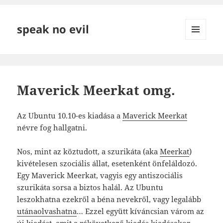
speak no evil
MENÜ
ÉS
WIDGETEK
Maverick Meerkat omg.
Az Ubuntu 10.10-es kiadása a
Maverick Meerkat
névre fog hallgatni.
Nos, mint az köztudott, a szurikáta (aka
Meerkat
)
kivételesen szociális állat, esetenként önfeláldozó.
Egy Maverick Meerkat, vagyis egy antiszociális
szurikáta sorsa a biztos halál. Az Ubuntu
leszokhatna ezekről a béna nevekről, vagy legalább
utánaolvashatna
… Ezzel együtt kíváncsian várom az
új kiadást, amit a rákövetkező kiadás kiadásakor