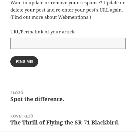
Want to update or remove your response? Update or
delete your post and re-enter your post's URL again.
(
Find out more about Webmentions.
)
URL/Permalink of your article
Bejegyzés
ELŐZŐ
navigáció
Spot the difference.
Korábbi
bejegyzések:
KÖVETKEZŐ
The Thrill of Flying the SR-71 Blackbird.
Következő
bejegyzések: