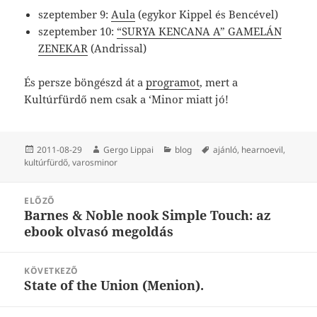
szeptember 9:
Aula
(egykor Kippel és Bencével)
szeptember 10:
“SURYA KENCANA A” GAMELÁN
ZENEKAR
(Andrissal)
És persze böngészd át a
programot
, mert a
Kultúrfürdő nem csak a ‘Minor miatt jó!
Közzétéve
Szerző
Kategória
Címke
2011-08-29
Gergo Lippai
blog
ajánló
,
hearnoevil
,
kultúrfürdő
,
varosminor
Bejegyzés
ELŐZŐ
navigáció
Barnes & Noble nook Simple Touch: az
Korábbi
ebook olvasó megoldás
bejegyzések:
KÖVETKEZŐ
State of the Union (Menion).
Következő
bejegyzések: