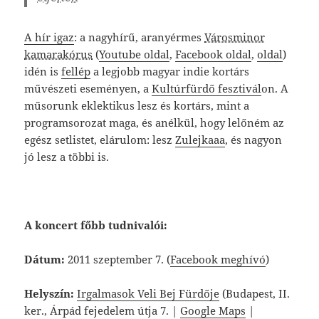
A hír igaz
: a nagyhírű, aranyérmes
Városminor
kamarakórus
(
Youtube oldal
,
Facebook oldal
,
oldal
)
idén is
fellép
a legjobb magyar indie kortárs
művészeti eseményen, a
Kultúrfürdő fesztivál
on. A
műsorunk eklektikus lesz és kortárs, mint a
programsorozat maga, és anélkül, hogy lelőném az
egész setlistet, elárulom: lesz
Zulejkaaa
, és nagyon
jó lesz a többi is.
A koncert főbb tudnivalói:
Dátum:
2011 szeptember 7. (
Facebook meghívó
)
Helyszín:
Irgalmasok Veli Bej Fürdője
(Budapest, II.
ker., Árpád fejedelem útja 7. |
Google Maps
|