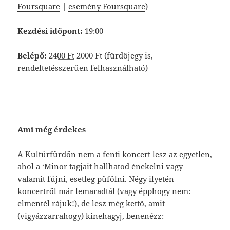
Foursquare
|
esemény Foursquare
)
Kezdési időpont:
19:00
Belépő:
2400 Ft
2000 Ft (fürdőjegy is,
rendeltetésszerűen felhasználható)
Ami még érdekes
A Kultúrfürdőn nem a fenti koncert lesz az egyetlen,
ahol a ‘Minor tagjait hallhatod énekelni vagy
valamit fújni, esetleg püfölni. Négy ilyetén
koncertről már lemaradtál (vagy épphogy nem:
elmentél rájuk!), de lesz még kettő, amit
(vigyázzarrahogy) kinehagyj, benenézz: