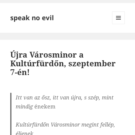
speak no evil
MENÜ
ÉS
WIDGETEK
Újra Városminor a
Kultúrfürdőn, szeptember
7-én!
Itt van az ősz, itt van újra, s szép, mint
mindig
énekem
Kultúrfürdőn Városminor megint fellép,
éljenek