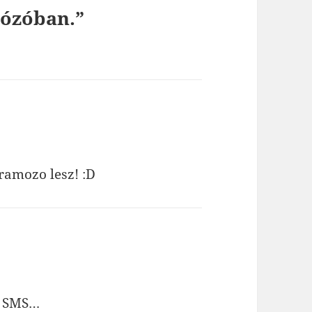
tózóban.”
ramozo lesz! :D
z SMS…