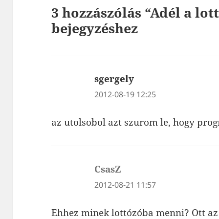
3 hozzászólás “Adél a lot
bejegyzéshez
sgergely
szerint:
2012-08-19 12:25
az utolsobol azt szurom le, hogy prog
CsasZ
szerint:
2012-08-21 11:57
Ehhez minek lottózóba menni? Ott a