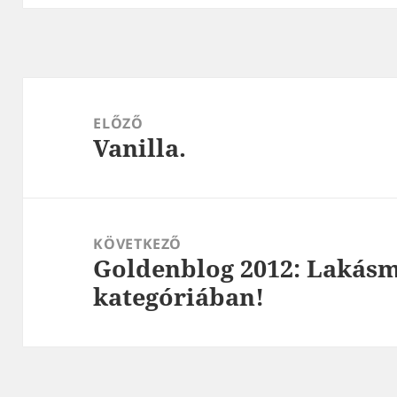
Bejegyzés
navigáció
ELŐZŐ
Vanilla.
Korábbi
bejegyzések:
KÖVETKEZŐ
Goldenblog 2012: Lakás
Következő
kategóriában!
bejegyzések: