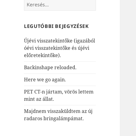
Keresés:
LEGUTÓBBI BEJEGYZÉSEK
Újévi visszatekintőke (igazából
óévi visszatekintőke és újévi
előretekintőke).
Backinshape reloaded.
Here we go again.
PET CT-n jártam, vörös lettem
mint az állat.
Majdnem visszaküldtem az új
radaros bringalámpámat.