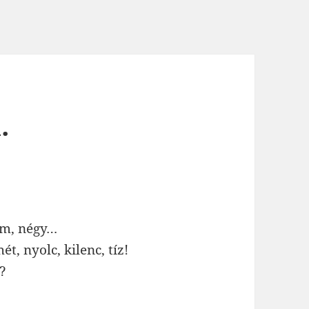
.
rom, négy…
ét, nyolc, kilenc, tíz!
?