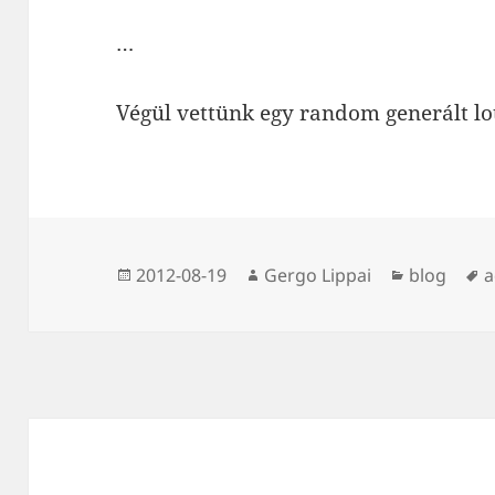
…
Végül vettünk egy random generált lot
Közzétéve
Szerző
Kategória
C
2012-08-19
Gergo Lippai
blog
a