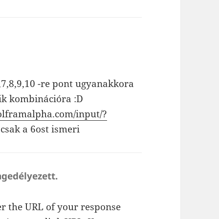
 6,7,8,9,10 -re pont ugyanakkora
ik kombinációra :D
olframalpha.com/input/?
 csak a 6ost ismeri
ngedélyezett.
r the URL of your response