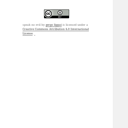
speak no evil
by
gergo lippai
is licensed under a
Creative Commons Attribution 4.0 International
License
.