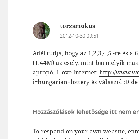
torzsmokus
szerint:
2012-10-30 09:51
Adél tudja, hogy az 1,2,3,4,5 -re és a
(1:44M) az esély, mint bármelyik más
apropó, I love Internet:
http://www.w
i=hungarian+lottery
és válaszol :D de
Hozzászólások lehetősége itt nem e
To respond on your own website, ente