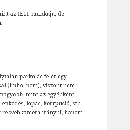
mint az IETF munkája, de
n.
ytalan parkolás felér egy
l (imho: nem), viszont nem
 nagyobb, mint az egyébként
lenkedés, lopás, korrpució, stb.
ey-re webkamera irányul, hanem