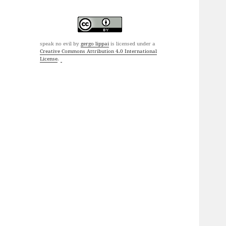
speak no evil
by
gergo lippai
is licensed under a
Creative Commons Attribution 4.0 International
License
.