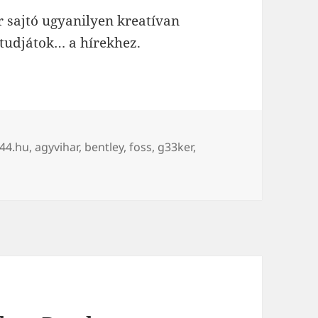
r sajtó ugyanilyen kreatívan
tudjátok… a hírekhez.
ímke
44.hu
,
agyvihar
,
bentley
,
foss
,
g33ker
,