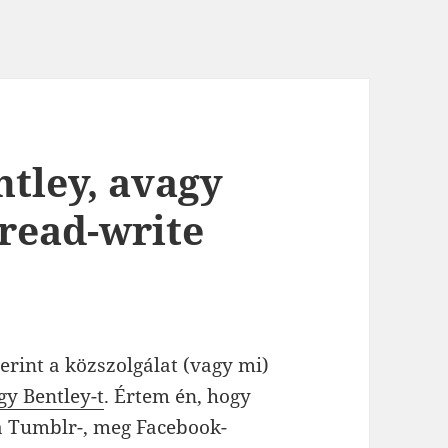
ntley, avagy
 read-write
erint a közszolgálat (vagy mi)
y Bentley-t
. Értem én, hogy
a Tumblr-, meg Facebook-