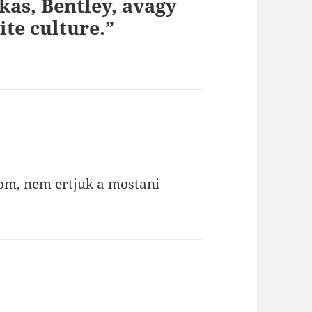
kas, Bentley, avagy
ite culture.”
szerint:
om, nem ertjuk a mostani