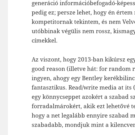
generáció információbefogadó-képesség
pedig ez; persze lehet, hogy én értem 
kompetitornak tekintem, és nem Velv
utóbbinak végülis nem rossz, kismag
címekkel.
Az viszont, hogy 2013-ban kikúrsz e
good reason (illetve hát: for random 
ingyen, ahogy egy Bentley kerékbilinc
fantasztikus. Read/write media at its 
egy könnycseppet azokért a szabad sz
forradalmárokért, akik ezt lehetővé t
hogy a net legalább ennyire szabad
szabadabb, mondjuk mint a kilencve