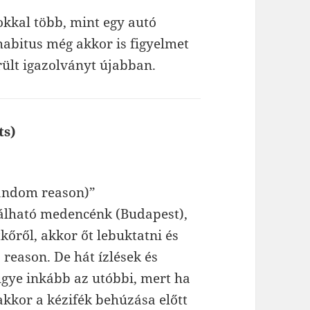
okkal több, mint egy autó
 habitus még akkor is figyelmet
ült igazolványt újabban.
ts)
szerint:
 random reason)”
álható medencénk (Budapest),
kőről, akkor őt lebuktatni és
 reason. De hát ízlések és
ugye inkább az utóbbi, mert ha
 akkor a kézifék behúzása előtt