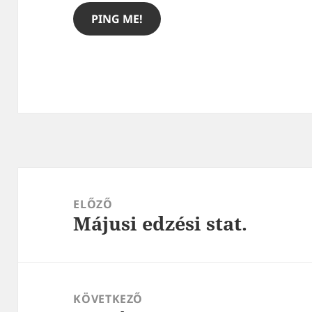
Bejegyzés
navigáció
ELŐZŐ
Májusi edzési stat.
Korábbi
bejegyzések:
KÖVETKEZŐ