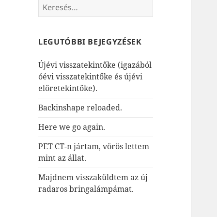
Keresés:
LEGUTÓBBI BEJEGYZÉSEK
Újévi visszatekintőke (igazából
óévi visszatekintőke és újévi
előretekintőke).
Backinshape reloaded.
Here we go again.
PET CT-n jártam, vörös lettem
mint az állat.
Majdnem visszaküldtem az új
radaros bringalámpámat.