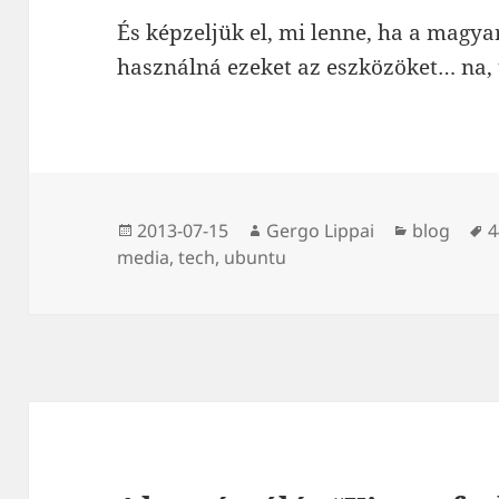
És képzeljük el, mi lenne, ha a magya
használná ezeket az eszközöket… na, 
Közzétéve
Szerző
Kategória
C
2013-07-15
Gergo Lippai
blog
4
media
,
tech
,
ubuntu