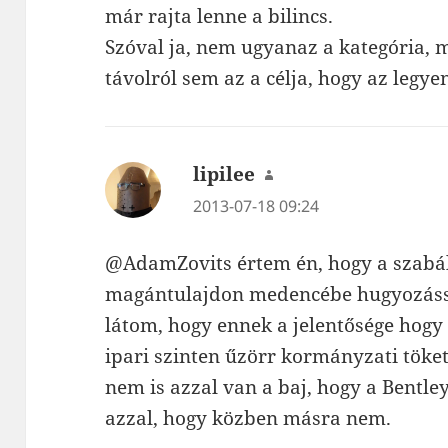
már rajta lenne a bilincs.
Szóval ja, nem ugyanaz a kategória, 
távolról sem az a célja, hogy az legye
lipilee
szerint:
2013-07-18 09:24
@AdamZovits értem én, hogy a szabál
magántulajdon medencébe hugyozássa
látom, hogy ennek a jelentősége hogy
ipari szinten űzörr kormányzati töket
nem is azzal van a baj, hogy a Bentl
azzal, hogy közben másra nem.