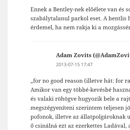
Ennek a Bentley-nek előélete van és s
szabálytalanul parkol eset. A bentlis
érdemel, ha nem rakja ki a mozgássér
Adam Zovits (@AdamZovi
2013-07-15 17:47
„for no good reason (illetve hát: for
Amikor van egy többé-kevésbé haszn
és valaki röhögve hugyozik bele a rajt
megszégyeníteni szerintem teljesen jó
pofonok, illetve az állatpolgároknak 
ő csinálná ezt az ezerkettes Ladával,