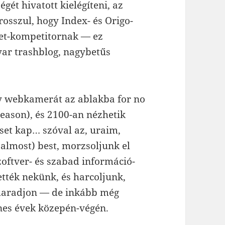
ét hivatott kielégíteni, az
rosszul, hogy Index- és Origo-
et-kompetitornak — ez
yar trashblog, nagybetűs
gy webkamerát az ablakba for no
reason), és 2100-an nézhetik
set kap… szóval az, uraim,
(almost) best, morzsoljunk el
oftver- és szabad információ-
ették nekünk, és harcoljunk,
 maradjon — de inkább még
nes évek közepén-végén.