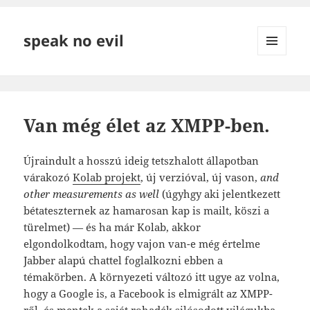
speak no evil
MENÜ
ÉS
WIDGETEK
Van még élet az XMPP-ben.
Újraindult a hosszú ideig tetszhalott állapotban
várakozó
Kolab projekt
, új verzióval, új vason,
and
other measurements as well
(úgyhgy aki jelentkezett
bétateszternek az hamarosan kap is mailt, köszi a
türelmet) — és ha már Kolab, akkor
elgondolkodtam, hogy vajon van-e még értelme
Jabber alapú chattel foglalkozni ebben a
témakörben. A környezeti változó itt ugye az volna,
hogy a Google is, a Facebook is elmigrált az XMPP-
ről, és mentek a saját rohadék silósodott világukba.