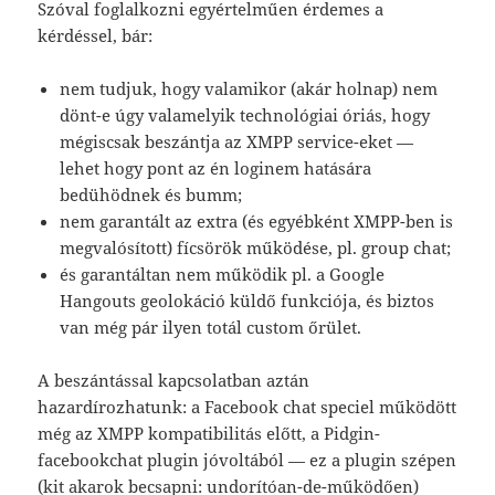
Szóval foglalkozni egyértelműen érdemes a
kérdéssel, bár:
nem tudjuk, hogy valamikor (akár holnap) nem
dönt-e úgy valamelyik technológiai óriás, hogy
mégiscsak beszántja az XMPP service-eket —
lehet hogy pont az én loginem hatására
bedühödnek és bumm;
nem garantált az extra (és egyébként XMPP-ben is
megvalósított) fícsörök működése, pl. group chat;
és garantáltan nem működik pl. a Google
Hangouts geolokáció küldő funkciója, és biztos
van még pár ilyen totál custom őrület.
A beszántással kapcsolatban aztán
hazardírozhatunk: a Facebook chat speciel működött
még az XMPP kompatibilitás előtt, a Pidgin-
facebookchat plugin jóvoltából — ez a plugin szépen
(kit akarok becsapni: undorítóan-de-működően)