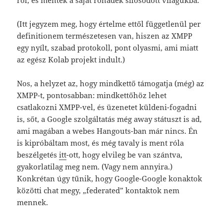
(Itt jegyzem meg, hogy értelme ettől függetlenül per
definitionem természetesen van, hiszen az XMPP
egy nyílt, szabad protokoll, pont olyasmi, ami miatt
az egész Kolab projekt indult.)
Nos, a helyzet az, hogy mindkettő támogatja (még) az
XMPP-t, pontosabban: mindkettőhöz lehet
csatlakozni XMPP-vel, és üzenetet küldeni-fogadni
is, sőt, a Google szolgáltatás még away státuszt is ad,
ami magában a webes Hangouts-ban már nincs. Én
is kipróbáltam most, és még tavaly is ment róla
beszélgetés
itt
-ott, hogy elvileg be van szántva,
gyakorlatilag meg nem. (Vagy nem annyira.)
Konkrétan úgy tűnik, hogy Google-Google konaktok
közötti chat megy, „federated” kontaktok nem
mennek.