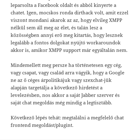
leparsolta a Facebook oldalt és abból kinyerte a
chatet. Igen, mocskos ronda dirthack volt, amit ezzel
viszont mondani akarok az az, hogy elvileg XMPP
nélkül sem áll meg az élet, és talán lesz a
közösségben annyi erő meg kitartás, hogy lesznek
legalább a fontos dolgokat nyújtó workaroundok
akkor is, amikor XMPP support már egyáltalán nem.
Mindemellett meg persze ha történetesen egy cég,
vagy csapat, vagy család arra vágyik, hogy a Google
ne az ő céges árpolitikájuk vagy szexchat-jük
alapján targetálja a következő hirdetést a
levelezésben, nos akkor a saját Jabber szerver és
saját chat megoldás még mindig a legtisztább.
Következő lépés tehát: megtalálni a megfelelő chat
frontend megoldást/plugint.