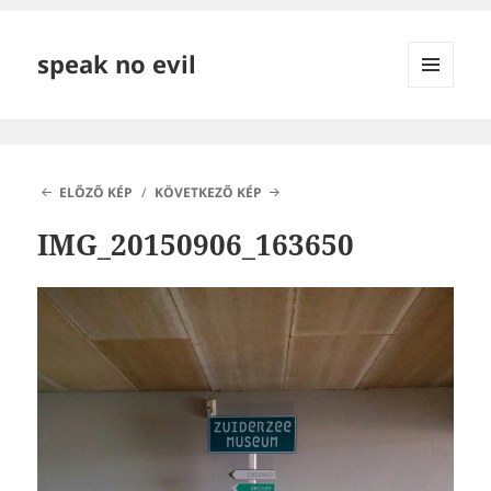
speak no evil
MENÜ
ÉS
WIDGETEK
ELŐZŐ KÉP
KÖVETKEZŐ KÉP
IMG_20150906_163650