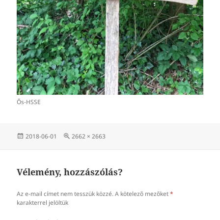
Ős-HSSE
Közzétéve
Teljes
2018-06-01
2662 × 2663
méret
Vélemény, hozzászólás?
Az e-mail címet nem tesszük közzé.
A kötelező mezőket
*
karakterrel jelöltük