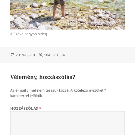
A Száva nagyon hideg.
Közzétéve
Teljes
2019-08-19
1845 × 1384
méret
Vélemény, hozzászólás?
Az e-mail címet nem tesszük közzé.
A kötelező mezőket
*
karakterrel jelöltük
HOZZÁSZÓLÁS
*