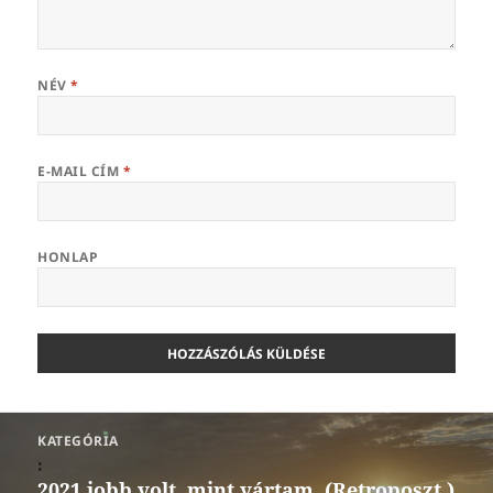
NÉV
*
E-MAIL CÍM
*
HONLAP
Bejegyzés
KATEGÓRIA
navigáció
:
2021 jobb volt, mint vártam. (Retroposzt.)