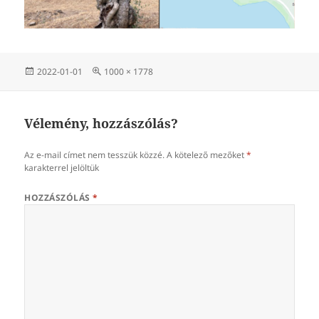
Közzétéve
Teljes
2022-01-01
1000 × 1778
méret
Vélemény, hozzászólás?
Az e-mail címet nem tesszük közzé.
A kötelező mezőket
*
karakterrel jelöltük
HOZZÁSZÓLÁS
*