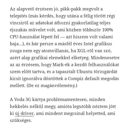
Az alapvető érzésem jó, pikk-pakk megvolt a
telepítés (más kérdés, hogy utána a félig törött régi
vincsiről az adatokat áthozni gyakorlatilag teljes
éjszakás művelet volt, ami közben többször 100%
CPU-használat lépett fel — azt hiszem volt valami
baja…), és bár persze a másfél éves Intel grafikus
zsuga nem egy atomvillanás, ha XGL-ről van szó,
azért alap grafikai elemekkel elketyeg. Mindenesetre
az az érzésem, hogy Mark-ék a kezdő felhasználókat
szem előtt tartva, és a tapasztalt Ubuntu törzsgárdát
kicsit ignorálva döntöttek a Compiz default megodás
mellett. (De ez magánvélemény.)
A Voda 3G kártya problémamentesen, minden
hekkelés nélkül megy, amióta legutóbb néztem jött
ki
új driver
, ami mindent megcsinál helyetted, ami
szükséges.