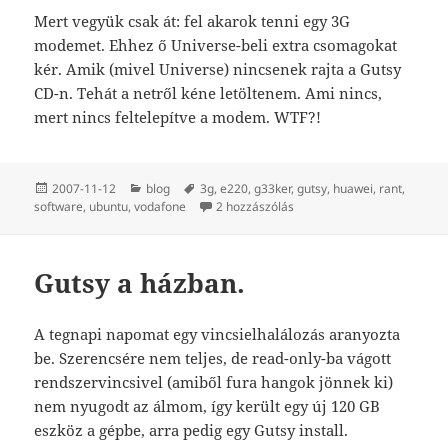
Mert vegyük csak át: fel akarok tenni egy 3G
modemet. Ehhez ő Universe-beli extra csomagokat
kér. Amik (mivel Universe) nincsenek rajta a Gutsy
CD-n. Tehát a netről kéne letöltenem. Ami nincs,
mert nincs feltelepítve a modem. WTF?!
Közzétéve
Kategória
Címke
2007-11-12
blog
3g
,
e220
,
g33ker
,
gutsy
,
huawei
,
rant
,
Voda+Gutsy. című bejegyzé
software
,
ubuntu
,
vodafone
2 hozzászólás
Gutsy a házban.
A tegnapi napomat egy vincsielhalálozás aranyozta
be. Szerencsére nem teljes, de read-only-ba vágott
rendszervincsivel (amiből fura hangok jönnek ki)
nem nyugodt az álmom, így került egy új 120 GB
eszköz a gépbe, arra pedig egy Gutsy install.