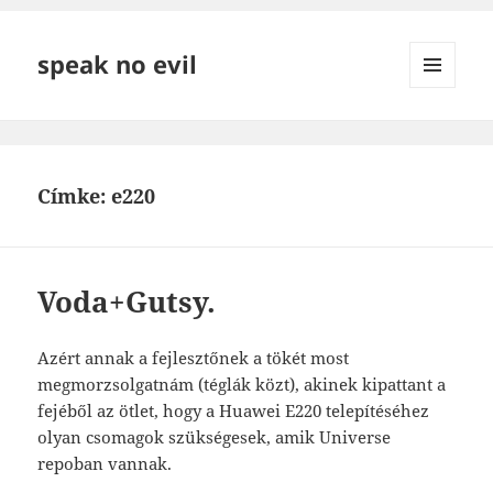
speak no evil
MENÜ
ÉS
WIDGETEK
Címke:
e220
Voda+Gutsy.
Azért annak a fejlesztőnek a tökét most
megmorzsolgatnám (téglák közt), akinek kipattant a
fejéből az ötlet, hogy a Huawei E220 telepítéséhez
olyan csomagok szükségesek, amik Universe
repoban vannak.