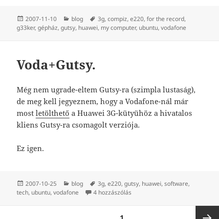
Közzétéve
Kategória
Címke
2007-11-10
blog
3g
,
compiz
,
e220
,
for the record
,
g33ker
,
gépház
,
gutsy
,
huawei
,
my computer
,
ubuntu
,
vodafone
Voda+Gutsy.
Még nem ugrade-eltem Gutsy-ra (szimpla lustaság),
de meg kell jegyeznem, hogy a Vodafone-nál már
most
letölthető
a Huawei 3G-kütyühöz a hivatalos
kliens Gutsy-ra csomagolt verziója.
Ez igen.
Közzétéve
Kategória
Címke
2007-10-25
blog
3g
,
e220
,
gutsy
,
huawei
,
software
,
Voda+Gutsy. című bejegyzéshez
tech
,
ubuntu
,
vodafone
4 hozzászólás
Bejegyzések
OLDAL
1