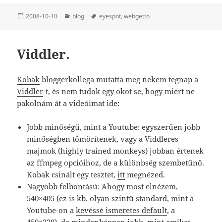
Közzétéve
Kategória
Címke
2008-10-10
blog
eyespot
,
webgetto
Viddler.
Kobak
bloggerkollega mutatta meg nekem tegnap a
Viddler
-t, és nem tudok egy okot se, hogy miért ne
pakolnám át a videóimat ide:
Jobb minőségű, mint a Youtube: egyszerűen jobb
minőségben tömörítenek, vagy a Viddleres
majmok (highly trained monkeys) jobban értenek
az ffmpeg opcióihoz, de a különbség szembetűnő.
Kobak csinált egy tesztet,
itt
megnézed.
Nagyobb felbontású: Ahogy most elnézem,
540×405 (ez is kb. olyan szintű standard, mint a
Youtube-on a
kevéssé ismeretes default
, a