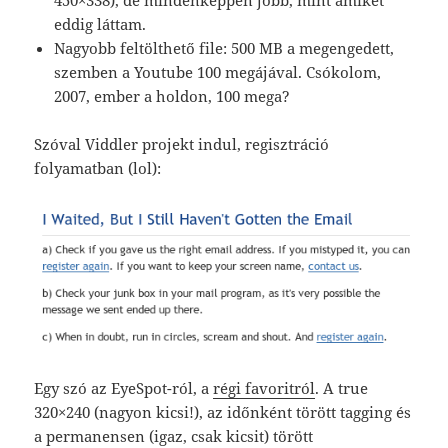
450×338), de mindenképpen jobb, mint amiket
eddig láttam.
Nagyobb feltölthető file: 500 MB a megengedett,
szemben a Youtube 100 megájával. Csókolom,
2007, ember a holdon, 100 mega?
Szóval Viddler projekt indul, regisztráció
folyamatban (lol):
Egy szó az EyeSpot-ról, a
régi favoritról
. A true
320×240 (nagyon kicsi!), az időnként törött tagging és
a permanensen (igaz, csak kicsit) törött