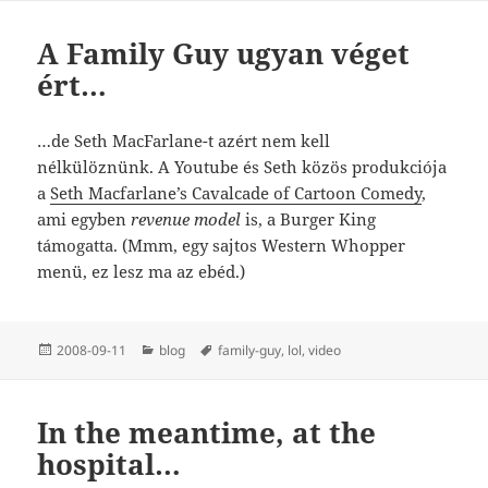
A Family Guy ugyan véget
ért…
…de Seth MacFarlane-t azért nem kell
nélkülöznünk. A Youtube és Seth közös produkciója
a
Seth Macfarlane’s Cavalcade of Cartoon Comedy
,
ami egyben
revenue model
is, a Burger King
támogatta. (Mmm, egy sajtos Western Whopper
menü, ez lesz ma az ebéd.)
Közzétéve
Kategória
Címke
2008-09-11
blog
family-guy
,
lol
,
video
In the meantime, at the
hospital…