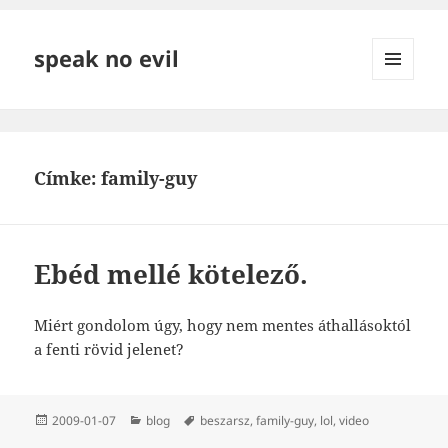
speak no evil
MENÜ
ÉS
WIDGETEK
Címke:
family-guy
Ebéd mellé kötelező.
Miért gondolom úgy, hogy nem mentes áthallásoktól
a fenti rövid jelenet?
Közzétéve
Kategória
Címke
2009-01-07
blog
beszarsz
,
family-guy
,
lol
,
video