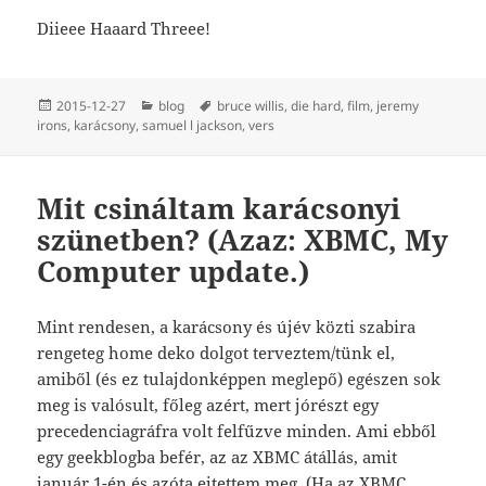
Diieee Haaard Threee!
Közzétéve
Kategória
Címke
2015-12-27
blog
bruce willis
,
die hard
,
film
,
jeremy
irons
,
karácsony
,
samuel l jackson
,
vers
Mit csináltam karácsonyi
szünetben? (Azaz: XBMC, My
Computer update.)
Mint rendesen, a karácsony és újév közti szabira
rengeteg home deko dolgot terveztem/tünk el,
amiből (és ez tulajdonképpen meglepő) egészen sok
meg is valósult, főleg azért, mert jórészt egy
precedenciagráfra volt felfűzve minden. Ami ebből
egy geekblogba befér, az az XBMC átállás, amit
január 1-én és azóta ejtettem meg. (Ha az XBMC