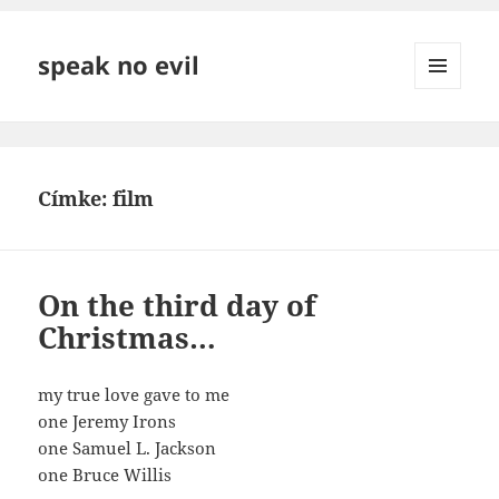
speak no evil
MENÜ
ÉS
WIDGETEK
Címke:
film
On the third day of
Christmas…
my true love gave to me
one Jeremy Irons
one Samuel L. Jackson
one Bruce Willis