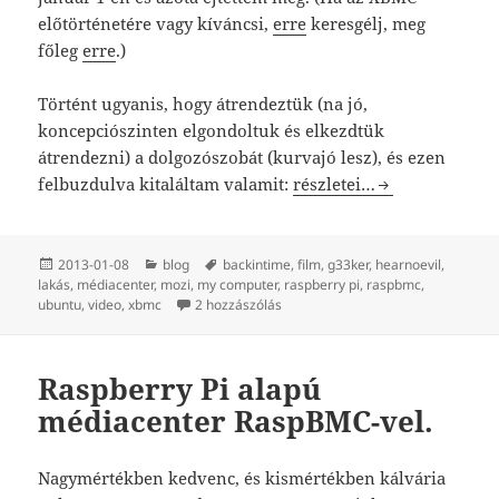
előtörténetére vagy kíváncsi,
erre
keresgélj, meg
főleg
erre
.)
Történt ugyanis, hogy átrendeztük (na jó,
koncepciószinten elgondoltuk és elkezdtük
átrendezni) a dolgozószobát (kurvajó lesz), és ezen
Mit csináltam karácsonyi
felbuzdulva kitaláltam valamit:
részletei…
Közzétéve
Kategória
Címke
2013-01-08
blog
backintime
,
film
,
g33ker
,
hearnoevil
,
lakás
,
médiacenter
,
mozi
,
my computer
,
raspberry pi
,
raspbmc
,
Mit csináltam karácsonyi szünetb
ubuntu
,
video
,
xbmc
2 hozzászólás
Raspberry Pi alapú
médiacenter RaspBMC-vel.
Nagymértékben kedvenc, és kismértékben kálvária