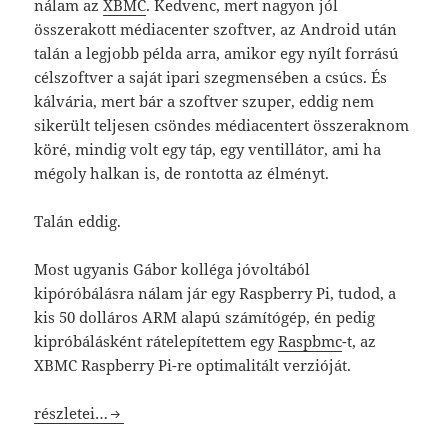
nálam az
XBMC
. Kedvenc, mert nagyon jól
összerakott médiacenter szoftver, az Android után
talán a legjobb példa arra, amikor egy nyílt forrású
célszoftver a saját ipari szegmensében a csúcs. És
kálvária, mert bár a szoftver szuper, eddig nem
sikerült teljesen csöndes médiacentert összeraknom
köré, mindig volt egy táp, egy ventillátor, ami ha
mégoly halkan is, de rontotta az élményt.
Talán eddig.
Most ugyanis Gábor kolléga jóvoltából
kipóróbálásra nálam jár egy Raspberry Pi, tudod, a
kis 50 dolláros ARM alapú számítógép, én pedig
kipróbálásként rátelepítettem egy
Raspbmc
-t, az
XBMC Raspberry Pi-re optimalitált verzióját.
Raspberry Pi alapú médiacenter RaspBMC-vel.
részletei…