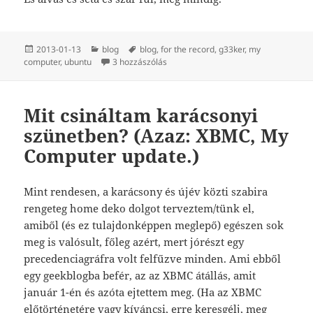
Közzétéve
Kategória
Címke
2013-01-13
blog
blog
,
for the record
,
g33ker
,
my
Hétvégelog. című bejegyzéshez
computer
,
ubuntu
3 hozzászólás
Mit csináltam karácsonyi
szünetben? (Azaz: XBMC, My
Computer update.)
Mint rendesen, a karácsony és újév közti szabira
rengeteg home deko dolgot terveztem/tünk el,
amiből (és ez tulajdonképpen meglepő) egészen sok
meg is valósult, főleg azért, mert jórészt egy
precedenciagráfra volt felfűzve minden. Ami ebből
egy geekblogba befér, az az XBMC átállás, amit
január 1-én és azóta ejtettem meg. (Ha az XBMC
előtörténetére vagy kíváncsi,
erre
keresgélj, meg