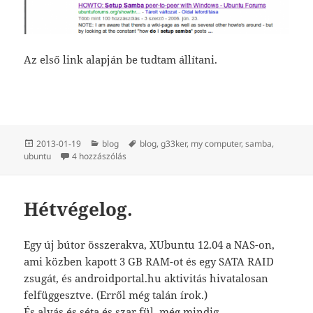
Az első link alapján be tudtam állítani.
Közzétéve
Kategória
Címke
2013-01-19
blog
blog
,
g33ker
,
my computer
,
samba
,
Keressünk „how the fuck”-ra! című bejegyzéshe
ubuntu
4 hozzászólás
Hétvégelog.
Egy új bútor összerakva, XUbuntu 12.04 a NAS-on,
ami közben kapott 3 GB RAM-ot és egy SATA RAID
zsugát, és androidportal.hu aktivitás hivatalosan
felfüggesztve. (Erről még talán írok.)
És alvás és séta és szar fül, még mindig.