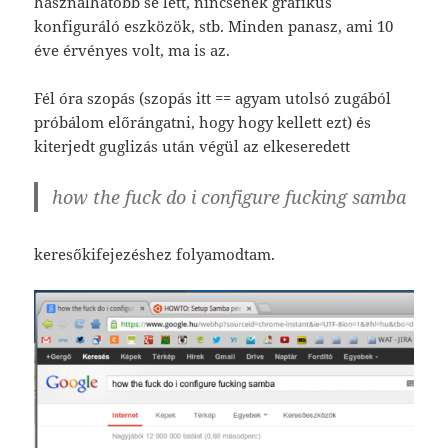
használhatóbb se lett, nincsenek grafikus
konfiguráló eszközök, stb. Minden panasz, ami 10
éve érvényes volt, ma is az.
Fél óra szopás (szopás itt == agyam utolsó zugából
próbálom előrángatni, hogy hogy kellett ezt) és
kiterjedt guglizás után végül az elkeseredett
how the fuck do i configure fucking samba
keresőkifejezéshez folyamodtam.