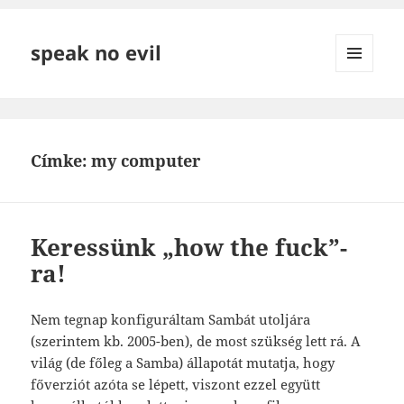
speak no evil
MENÜ
ÉS
WIDGETEK
Címke:
my computer
Keressünk „how the fuck”-
ra!
Nem tegnap konfiguráltam Sambát utoljára
(szerintem kb. 2005-ben), de most szükség lett rá. A
világ (de főleg a Samba) állapotát mutatja, hogy
főverziót azóta se lépett, viszont ezzel együtt