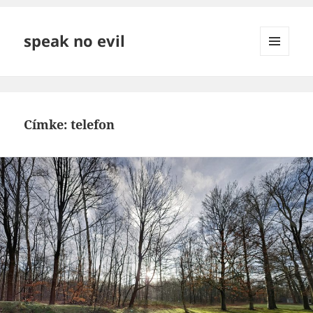
speak no evil
MENÜ
ÉS
WIDGETEK
Címke:
telefon