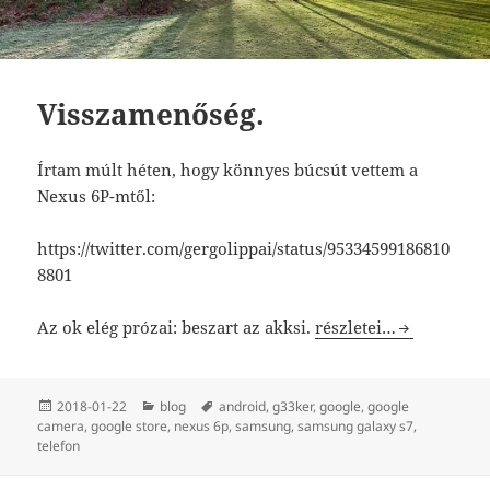
Visszamenőség.
Írtam múlt héten, hogy könnyes búcsút vettem a
Nexus 6P-mtől:
https://twitter.com/gergolippai/status/95334599186810
8801
Visszamenőség.
Az ok elég prózai: beszart az akksi.
részletei…
Közzétéve
Kategória
Címke
2018-01-22
blog
android
,
g33ker
,
google
,
google
camera
,
google store
,
nexus 6p
,
samsung
,
samsung galaxy s7
,
telefon