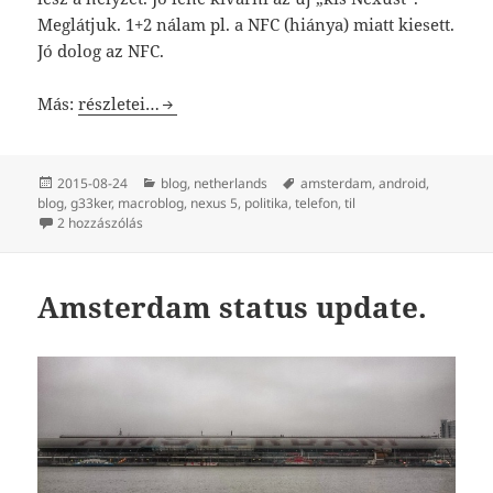
Meglátjuk. 1+2 nálam pl. a NFC (hiánya) miatt kiesett.
Jó dolog az NFC.
Nexus Hollande.
Más:
részletei…
Közzétéve
Kategória
Címke
2015-08-24
blog
,
netherlands
amsterdam
,
android
,
blog
,
g33ker
,
macroblog
,
nexus 5
,
politika
,
telefon
,
til
Nexus Hollande. című bejegyzéshez
2 hozzászólás
Amsterdam status update.