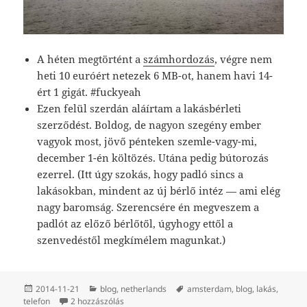
A héten megtörtént a
számhordozás
, végre nem
heti 10 euróért netezek 6 MB-ot, hanem havi 14-
ért 1 gigát. #fuckyeah
Ezen felül szerdán aláírtam a lakásbérleti
szerződést. Boldog, de nagyon szegény ember
vagyok most, jövő pénteken szemle-vagy-mi,
december 1-én költözés. Utána pedig bútorozás
ezerrel. (Itt úgy szokás, hogy padló sincs a
lakásokban, mindent az új bérlő intéz — ami elég
nagy baromság. Szerencsére én megveszem a
padlót az előző bérlőtől, úgyhogy ettől a
szenvedéstől megkímélem magunkat.)
Közzétéve
Kategória
Címke
2014-11-21
blog
,
netherlands
amsterdam
,
blog
,
lakás
,
Amsterdam status update. című bejegyzéshez
telefon
2 hozzászólás