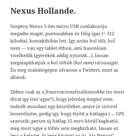
Nexus Hollande.
Szegény Nexus 5-öm micro USB csatlakozója
megadta magát, pontosabban ez félig igaz (= 512
kilodta), kontakthibás lett. Így aztán hol tölt, hol
nem — van egy tablet itthon, ami hasonlóan
viselkedik (gyerekek addig nyúzták…), lassan
megalapíthatjuk a
hol töltők (hol nem) társaságát
.
Én meg számítógépen olvasom a Twittert, mint az
állatok.
Ebben csak az a
frusztrácionalizálásotokba
(ez most
divat így írni ugye?), hogy jelenleg megint nem
tudnék mondani egy készüléket, amire jó szívvel
lecserélném, pedig így, hogy törött a hátlapja (→ GPS
szarozik; persze új hátlap 15 euró körül kapható),
meg most ugye a töltés sem megbízható, lassan ez
lesz a helyzet. Jó lene kivárni az új „kis Nexust”.