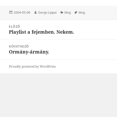
Közzétéve
Szerző
Kategória
Címke
2004-05-06
Gergo Lippai
blog
blog
Bejegyzés
ELŐZŐ
navigáció
Playlist a fejemben. Nekem.
Korábbi
bejegyzések:
KÖVETKEZŐ
Ormány-ármány.
Következő
bejegyzések:
Proudly powered by WordPress