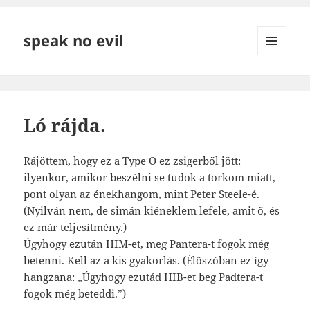
speak no evil
MENÜ
ÉS
WIDGETEK
Ló rájda.
Rájöttem, hogy ez a Type O ez zsigerből jött:
ilyenkor, amikor beszélni se tudok a torkom miatt,
pont olyan az énekhangom, mint Peter Steele-é.
(Nyilván nem, de simán kiéneklem lefele, amit ő, és
ez már teljesítmény.)
Úgyhogy ezután HIM-et, meg Pantera-t fogok még
betenni. Kell az a kis gyakorlás. (Élőszóban ez így
hangzana: „Úgyhogy ezutád HIB-et beg Padtera-t
fogok még beteddi.”)