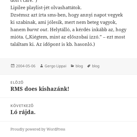
Lipilee playlist-jét olvashattátok.
Dzsémsz azt írta sms-ben, hogy annyi napot vegyek
ki szabinak, ami jólesik, mert nem beteg vagyok,
hanem
burnt out
. Helytálló, a kérdés inkább az, hogy
mióta. („Kiégtem, mint az előszobai izzó.” – ezt most
találtam ki. Az időpont is kb. hasonló.)
Közzétéve
Szerző
Kategória
Címke
2004-05-06
Gergo Lippai
blog
blog
Bejegyzés
ELŐZŐ
navigáció
RMS does kishazánk!
Korábbi
bejegyzések:
KÖVETKEZŐ
Ló rájda.
Következő
bejegyzések:
Proudly powered by WordPress