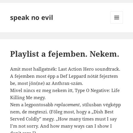
speak no evil
MENÜ
ÉS
WIDGETEK
Playlist a fejemben. Nekem.
Amit most hallgatnék: Last Action Hero soundtrack.
A fejemben most épp a Def Leppard nótát fejeztem
be, most jön(ne) az Anthrax-szám.
Mivel nincs ez meg nekem itt, Type O Negative: Life
Killing Me megy.
Nem a legpontosabb
replacement
, stílusban végképp
nem, de megteszi. (Főleg most, hogy a „Dish Best
Served Coldly” megy. „How many times must I say
I’m not sorry. And how many ways can I show I
don’t care.”)