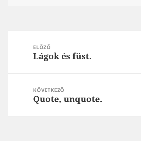
Bejegyzés
navigáció
ELŐZŐ
Lágok és füst.
Korábbi
bejegyzések:
KÖVETKEZŐ
Quote, unquote.
Következő
bejegyzések: