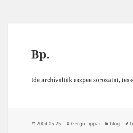
Bp.
Ide
archiválták
eszpee
sorozatát, tess
Közzétéve
Szerző
Kategória
C
2004-05-25
Gergo Lippai
blog
b