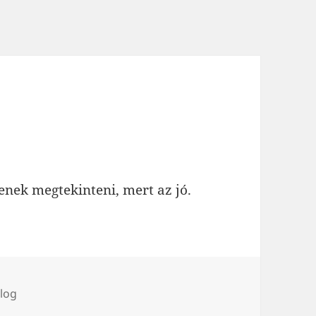
enek megtekinteni, mert az jó.
ímke
log