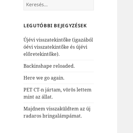
Keresés:
LEGUTÓBBI BEJEGYZÉSEK
Újévi visszatekintőke (igazából
óévi visszatekintőke és újévi
előretekintőke).
Backinshape reloaded.
Here we go again.
PET CT-n jártam, vörös lettem
mint az állat.
Majdnem visszaküldtem az új
radaros bringalámpámat.