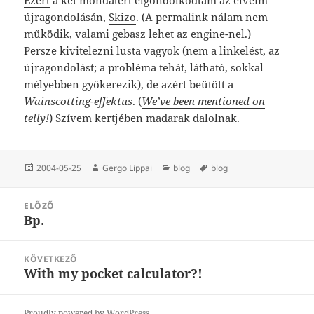
újragondolásán,
Skizo
. (A permalink nálam nem
működik, valami gebasz lehet az engine-nel.)
Persze kivitelezni lusta vagyok (nem a linkelést, az
újragondolást; a probléma tehát, látható, sokkal
mélyebben gyökerezik), de azért beütött a
Wainscotting-effektus
. (
We’ve been mentioned on
telly!
) Szívem kertjében madarak dalolnak.
Közzétéve
Szerző
Kategória
Címke
2004-05-25
Gergo Lippai
blog
blog
Bejegyzés
ELŐZŐ
navigáció
Bp.
Korábbi
bejegyzések:
KÖVETKEZŐ
With my pocket calculator?!
Következő
bejegyzések:
Proudly powered by WordPress