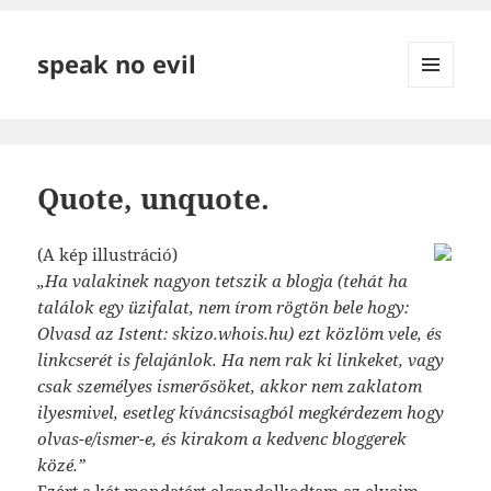
speak no evil
MENÜ
ÉS
WIDGETEK
Quote, unquote.
(A kép illustráció)
„Ha valakinek nagyon tetszik a blogja (tehát ha
találok egy üzifalat, nem írom rögtön bele hogy:
Olvasd az Istent: skizo.whois.hu) ezt közlöm vele, és
linkcserét is felajánlok. Ha nem rak ki linkeket, vagy
csak személyes ismerősöket, akkor nem zaklatom
ilyesmivel, esetleg kíváncsisagból megkérdezem hogy
olvas-e/ismer-e, és kirakom a kedvenc bloggerek
közé.”
Ezért
a két mondatért elgondolkodtam az elveim