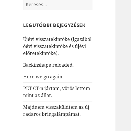
Keresés:
LEGUTÓBBI BEJEGYZÉSEK
Újévi visszatekintőke (igazából
óévi visszatekintőke és újévi
előretekintőke).
Backinshape reloaded.
Here we go again.
PET CT-n jártam, vörös lettem
mint az állat.
Majdnem visszaküldtem az új
radaros bringalámpámat.