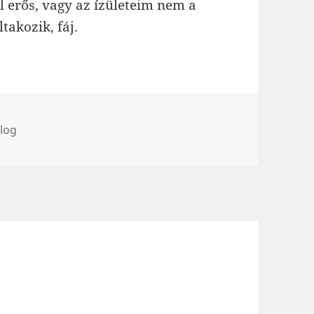
l erős, vagy az ízületeim nem a
takozik, fáj.
ímke
log