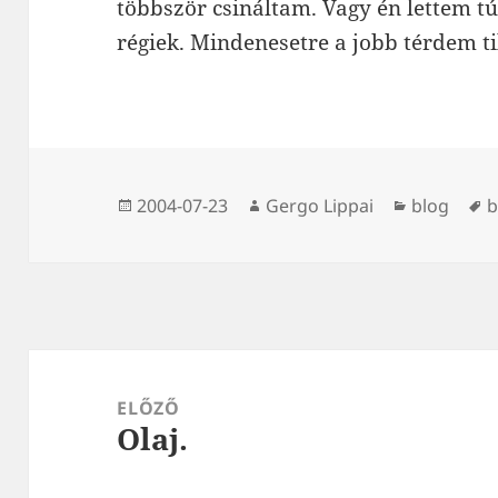
többször csináltam. Vagy én lettem tú
régiek. Mindenesetre a jobb térdem til
Közzétéve
Szerző
Kategória
C
2004-07-23
Gergo Lippai
blog
b
Bejegyzés
navigáció
ELŐZŐ
Olaj.
Korábbi
bejegyzések: