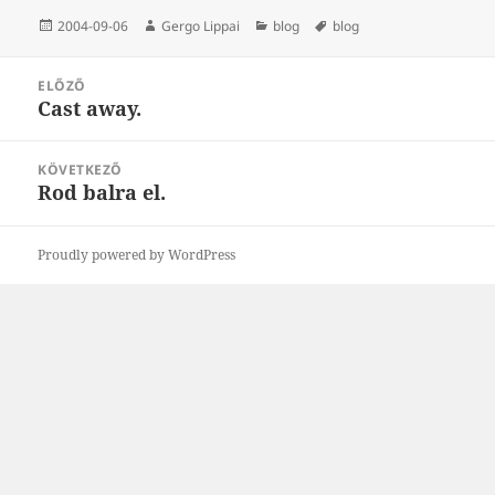
Közzétéve
Szerző
Kategória
Címke
2004-09-06
Gergo Lippai
blog
blog
Bejegyzés
ELŐZŐ
navigáció
Cast away.
Korábbi
bejegyzések:
KÖVETKEZŐ
Rod balra el.
Következő
bejegyzések:
Proudly powered by WordPress