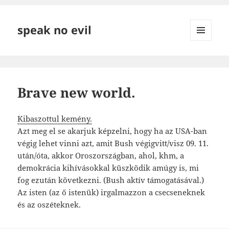
speak no evil
MENÜ
ÉS
WIDGETEK
Brave new world.
Kibaszottul kemény.
Azt meg el se akarjuk képzelni, hogy ha az USA-ban
végig lehet vinni azt, amit Bush végigvitt/visz 09. 11.
után/óta, akkor Oroszországban, ahol, khm, a
demokrácia kihívásokkal küszködik amúgy is, mi
fog ezután következni. (Bush aktív támogatásával.)
Az isten (az ő istenük) irgalmazzon a csecseneknek
és az oszéteknek.