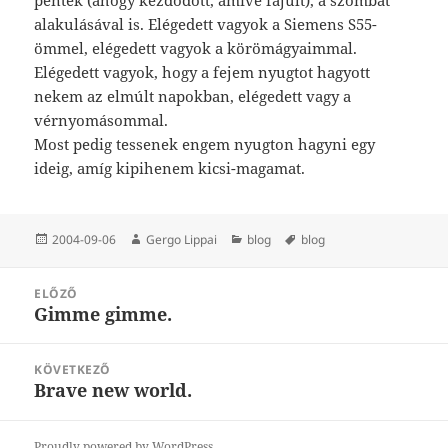
alakulásával is. Elégedett vagyok a Siemens S55-
ömmel, elégedett vagyok a körömágyaimmal.
Elégedett vagyok, hogy a fejem nyugtot hagyott
nekem az elmúlt napokban, elégedett vagy a
vérnyomásommal.
Most pedig tessenek engem nyugton hagyni egy
ideig, amíg kipihenem kicsi-magamat.
Közzétéve
Szerző
Kategória
Címke
2004-09-06
Gergo Lippai
blog
blog
Bejegyzés
ELŐZŐ
navigáció
Gimme gimme.
Korábbi
bejegyzések:
KÖVETKEZŐ
Brave new world.
Következő
bejegyzések:
Proudly powered by WordPress