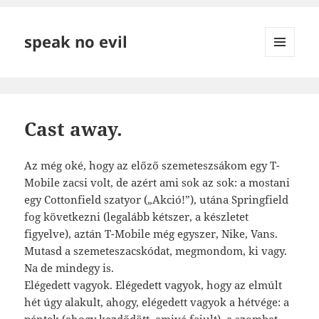
speak no evil
MENÜ
ÉS
WIDGETEK
Cast away.
Az még oké, hogy az előző szemeteszsákom egy T-
Mobile zacsi volt, de azért ami sok az sok: a mostani
egy Cottonfield szatyor („Akció!”), utána Springfield
fog következni (legalább kétszer, a készletet
figyelve), aztán T-Mobile még egyszer, Nike, Vans.
Mutasd a szemeteszacskódat, megmondom, ki vagy.
Na de mindegy is.
Elégedett vagyok. Elégedett vagyok, hogy az elmúlt
hét úgy alakult, ahogy, elégedett vagyok a hétvége: a
péntek (ahogy kezdődött, amivé fajult), a szombat