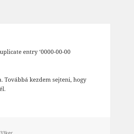
uplicate entry ‘0000-00-00
m. Továbbá kezdem sejteni, hogy
l.
ímke
33ker