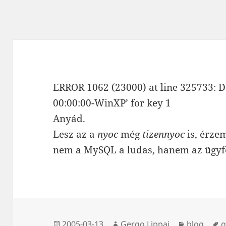
ERROR 1062 (23000) at line 325733: D
00:00:00-WinXP’ for key 1
Anyád.
Lesz az a
nyoc
még
tizennyoc
is, érze
nem a MySQL a ludas, hanem az ügyfé
Közzétéve
Szerző
Kategória
C
2005-03-13
Gergo Lippai
blog
g