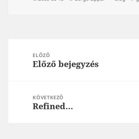
Bejegyzés
navigáció
ELŐZŐ
Előző bejegyzés
Korábbi
bejegyzések:
KÖVETKEZŐ
Refined…
Következő
bejegyzések: