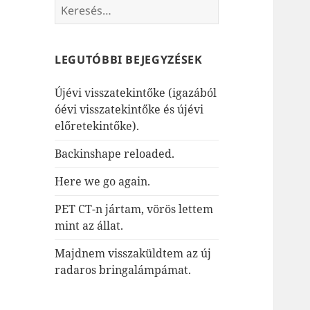
Keresés:
LEGUTÓBBI BEJEGYZÉSEK
Újévi visszatekintőke (igazából
óévi visszatekintőke és újévi
előretekintőke).
Backinshape reloaded.
Here we go again.
PET CT-n jártam, vörös lettem
mint az állat.
Majdnem visszaküldtem az új
radaros bringalámpámat.