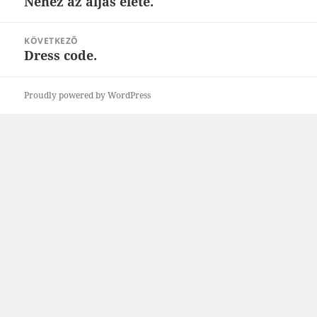
Nehéz az aljas élete.
Korábbi
bejegyzések:
KÖVETKEZŐ
Dress code.
Következő
bejegyzések:
Proudly powered by WordPress