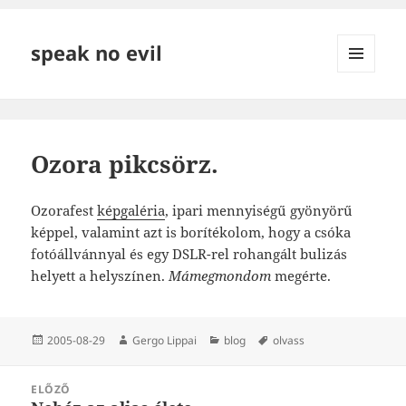
speak no evil
MENÜ
ÉS
WIDGETEK
Ozora pikcsörz.
Ozorafest
képgaléria
, ipari mennyiségű gyönyörű
képpel, valamint azt is borítékolom, hogy a csóka
fotóállvánnyal és egy DSLR-rel rohangált bulizás
helyett a helyszínen.
Mámegmondom
megérte.
Közzétéve
Szerző
Kategória
Címke
2005-08-29
Gergo Lippai
blog
olvass
Bejegyzés
ELŐZŐ
navigáció