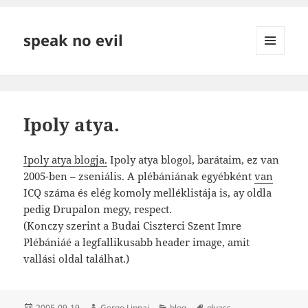
speak no evil
MENÜ
ÉS
WIDGETEK
Ipoly atya.
Ipoly atya blogja.
Ipoly atya blogol, barátaim, ez van
2005-ben – zseniális. A plébániának egyébként
van
ICQ száma és elég komoly melléklistája is, ay oldla
pedig Drupalon megy, respect.
(Konczy szerint a Budai Ciszterci Szent Imre
Plébániáé a legfallikusabb header image, amit
vallási oldal találhat.)
Közzétéve
Szerző
Kategória
Címke
2005-09-19
Gergo Lippai
blog
olvass