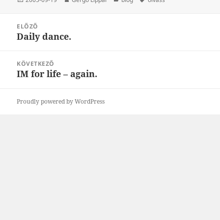
Bejegyzés
ELŐZŐ
navigáció
Daily dance.
Korábbi
bejegyzések:
KÖVETKEZŐ
IM for life – again.
Következő
bejegyzések:
Proudly powered by WordPress