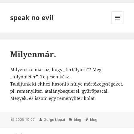
speak no evil
MENÜ
ÉS
WIDGETEK
Milyenmár.
Milyen szó már az, hogy „fertályóra”? Meg:
„folyóméter”. Teljesen kész.
Találjunk ki ehhez hasonló hülye mértékegységeket,
pl: reményliter, átalánybequerel, gyűrőpascal.
Megyek, és iszom egy reményliter kólát.
Közzétéve
Szerző
Kategória
Címke
2005-10-07
Gergo Lippai
blog
blog
Bejegyzés