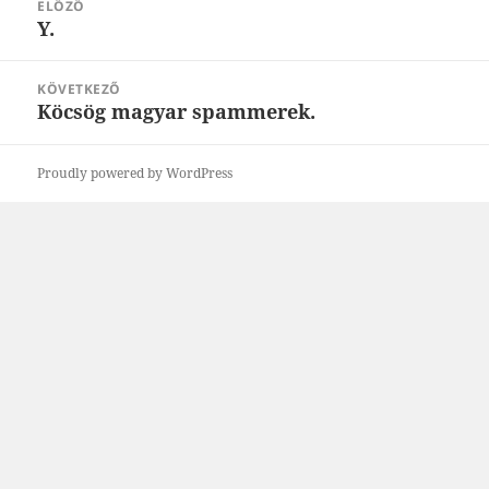
ELŐZŐ
navigáció
Y.
Korábbi
bejegyzések:
KÖVETKEZŐ
Köcsög magyar spammerek.
Következő
bejegyzések:
Proudly powered by WordPress