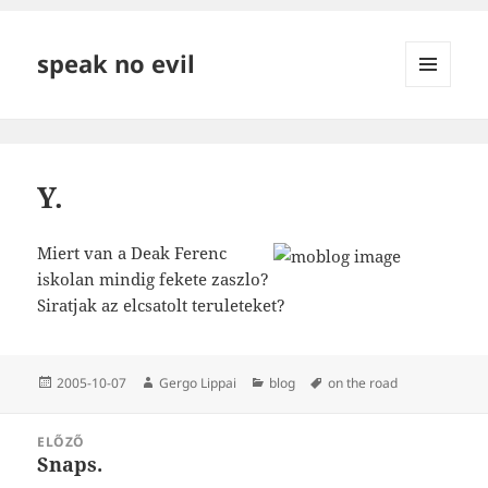
speak no evil
MENÜ
ÉS
WIDGETEK
Y.
Miert van a Deak Ferenc
iskolan mindig fekete zaszlo?
Siratjak az elcsatolt teruleteket?
Közzétéve
Szerző
Kategória
Címke
2005-10-07
Gergo Lippai
blog
on the road
Bejegyzés
ELŐZŐ
navigáció
Snaps.
Korábbi