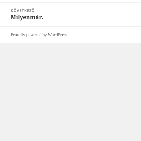
bejegyzések:
KÖVETKEZŐ
Milyenmár.
Következő
bejegyzések:
Proudly powered by WordPress