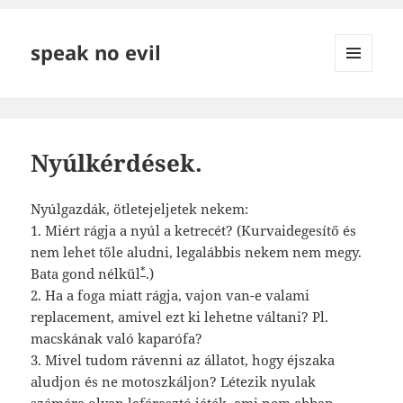
speak no evil
MENÜ
ÉS
WIDGETEK
Nyúlkérdések.
Nyúlgazdák, ötletejeljetek nekem:
1. Miért rágja a nyúl a ketrecét? (Kurvaidegesítő és
nem lehet tőle aludni, legalábbis nekem nem megy.
*
Bata gond nélkül
.)
2. Ha a foga miatt rágja, vajon van-e valami
replacement, amivel ezt ki lehetne váltani? Pl.
macskának való kaparófa?
3. Mivel tudom rávenni az állatot, hogy éjszaka
aludjon és ne motoszkáljon? Létezik nyulak
számára olyan lefárasztó játék, ami nem abban