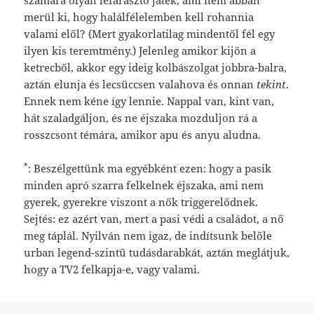
merül ki, hogy halálfélelemben kell rohannia
valami elől? (Mert gyakorlatilag mindentől fél egy
ilyen kis teremtmény.) Jelenleg amikor kijön a
ketrecből, akkor egy ideig kolbászolgat jobbra-balra,
aztán elunja és lecsüccsen valahova és onnan
tekint
.
Ennek nem kéne így lennie. Nappal van, kint van,
hát szaladgáljon, és ne éjszaka mozduljon rá a
rosszcsont témára, amikor apu és anyu aludna.
*
: Beszélgettünk ma egyébként ezen: hogy a pasik
minden apró szarra felkelnek éjszaka, ami nem
gyerek, gyerekre viszont a nők triggerelődnek.
Sejtés: ez azért van, mert a pasi védi a családot, a nő
meg táplál. Nyilván nem igaz, de indítsunk belőle
urban legend-szintű tudásdarabkát, aztán meglátjuk,
hogy a TV2 felkapja-e, vagy valami.