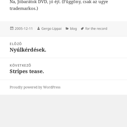
Na, Jóbarátok DVD, jó éjt. (Függöny, csak az ugye
trademarkos.)
Közzétéve
Szerző
Kategória
Címke
2005-12-11
Gergo Lippai
blog
for the record
Bejegyzés
ELŐZŐ
navigáció
Nyúlkérdések.
Korábbi
bejegyzések:
KÖVETKEZŐ
Stripes tease.
Következő
bejegyzések:
Proudly powered by WordPress