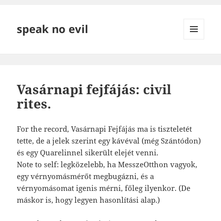
speak no evil
MENÜ
ÉS
WIDGETEK
Vasárnapi fejfájás: civil
rites.
For the record, Vasárnapi Fejfájás ma is tiszteletét
tette, de a jelek szerint egy kávéval (még Szántódon)
és egy Quarelinnel sikerült elejét venni.
Note to self: legközelebb, ha MesszeOtthon vagyok,
egy vérnyomásmérőt megbugázni, és a
vérnyomásomat igenis mérni, főleg ilyenkor. (De
máskor is, hogy legyen hasonlítási alap.)