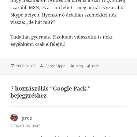
szarabb MSN, és a – ha lehet – még annál is szarabb
Skype helyett. Ilyenkor ő ártatlan szemekkel néz
vissza: „de hát mit?”
Tudatlan gyermek. (Szoktam válaszolni is neki
egyébként, csak elfelejti.)
Közzétéve
Szerző
Kategória
Címke
2006-01-06
Gergo Lippai
blog
tech
7 hozzászólás “Google Pack.”
bejegyzéshez
prez
szerint:
2006-01-06 10:43