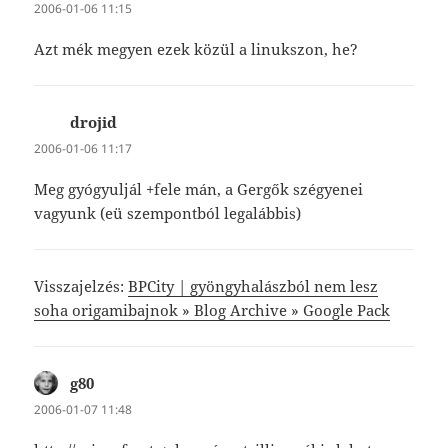
2006-01-06 11:15
Azt mék megyen ezek közül a linukszon, he?
drojid
szerint:
2006-01-06 11:17
Meg gyógyuljál +fele mán, a Gergők szégyenei
vagyunk (eü szempontból legalábbis)
Visszajelzés:
BPCity | gyöngyhalászból nem lesz
soha origamibajnok » Blog Archive » Google Pack
g80
szerint:
2006-01-07 11:48