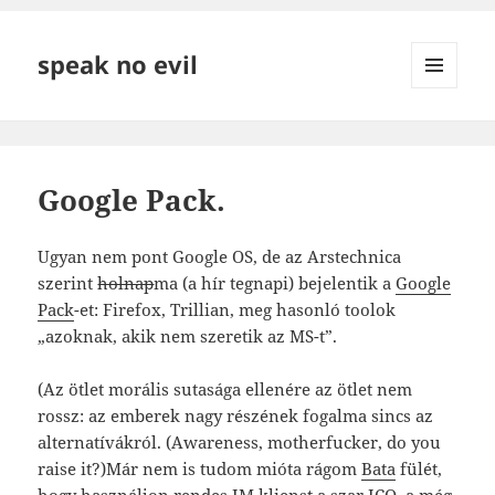
speak no evil
MENÜ
ÉS
WIDGETEK
Google Pack.
Ugyan nem pont Google OS, de az Arstechnica
szerint
holnap
ma (a hír tegnapi) bejelentik a
Google
Pack
-et: Firefox, Trillian, meg hasonló toolok
„azoknak, akik nem szeretik az MS-t”.
(Az ötlet morális sutasága ellenére az ötlet nem
rossz: az emberek nagy részének fogalma sincs az
alternatívákról. (Awareness, motherfucker, do you
raise it?)Már nem is tudom mióta rágom
Bata
fülét,
hogy használjon rendes IM klienst a szar ICQ, a még