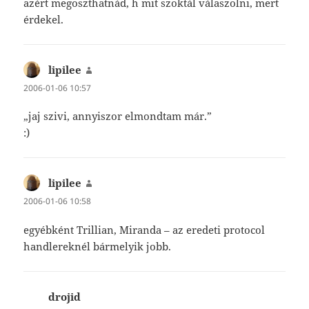
azért megoszthatnád, h mit szoktál válaszolni, mert
érdekel.
lipilee
szerint:
2006-01-06 10:57
„jaj szivi, annyiszor elmondtam már.”
:)
lipilee
szerint:
2006-01-06 10:58
egyébként Trillian, Miranda – az eredeti protocol
handlereknél bármelyik jobb.
drojid
szerint: