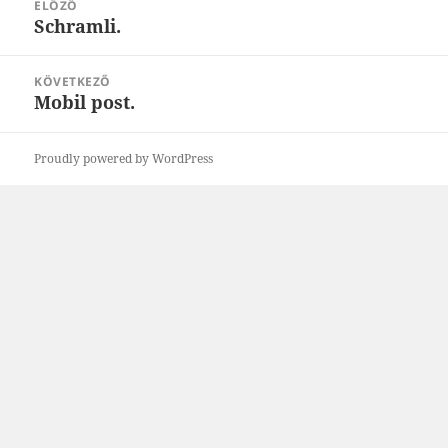
ELŐZŐ
navigáció
Schramli.
Korábbi
bejegyzések:
KÖVETKEZŐ
Mobil post.
Következő
bejegyzések:
Proudly powered by WordPress