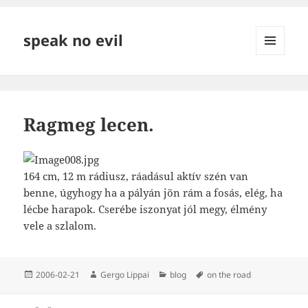
speak no evil
MENÜ
ÉS
WIDGETEK
Ragmeg lecen.
164 cm, 12 m rádiusz, ráadásul aktív szén van
benne, úgyhogy ha a pályán jön rám a fosás, elég, ha
lécbe harapok. Cserébe iszonyat jól megy, élmény
vele a szlalom.
Közzétéve
Szerző
Kategória
Címke
2006-02-21
Gergo Lippai
blog
on the road
Bejegyzés