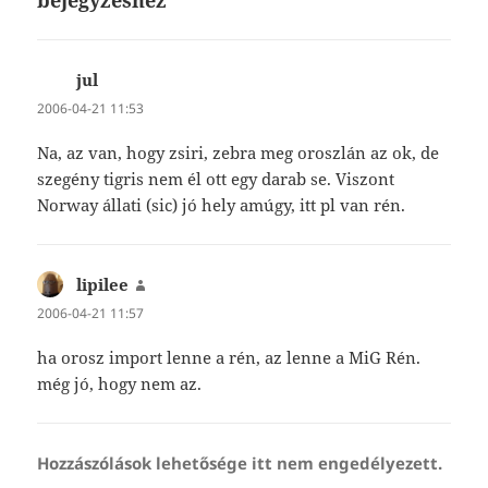
bejegyzéshez
jul
szerint:
2006-04-21 11:53
Na, az van, hogy zsiri, zebra meg oroszlán az ok, de
szegény tigris nem él ott egy darab se. Viszont
Norway állati (sic) jó hely amúgy, itt pl van rén.
lipilee
szerint:
2006-04-21 11:57
ha orosz import lenne a rén, az lenne a MiG Rén.
még jó, hogy nem az.
Hozzászólások lehetősége itt nem engedélyezett.