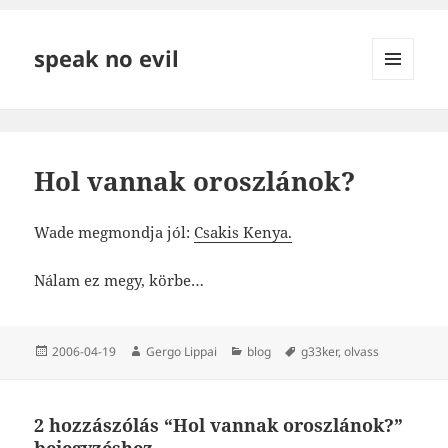
speak no evil
MENÜ
ÉS
WIDGETEK
Hol vannak oroszlánok?
Wade megmondja jól:
Csakis Kenya.
Nálam ez megy, körbe…
Közzétéve
Szerző
Kategória
Címke
2006-04-19
Gergo Lippai
blog
g33ker
,
olvass
2 hozzászólás “Hol vannak oroszlánok?”