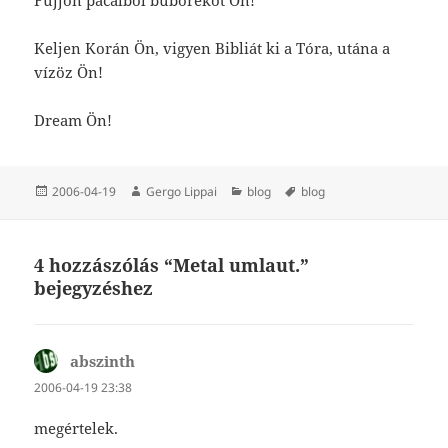
Keljen Korán Ön, vigyen Bibliát ki a Tóra, utána a
vízöz Ön!
Dream Ön!
Közzétéve
Szerző
Kategória
Címke
2006-04-19
Gergo Lippai
blog
blog
4 hozzászólás “Metal umlaut.”
bejegyzéshez
abszinth
szerint:
2006-04-19 23:38
megértelek.