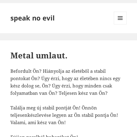
speak no evil
MENÜ
ÉS
WIDGETEK
Metal umlaut.
Befordult Ön? Hiányolja az életéből a stabil
pontokat Ön? Úgy érzi, hogy az életében nincs egy
kész dolog se, Ön? Úgy érzi, hogy minden csak
folyamatban van Ön? Teljesen kész van Ön?
Találja meg új stabil pontját Ön! Önnön
teljesenkészlevése legyen az Ön stabil pontja Ön!
Valami, ami kész van Ön!
Fújjon pacalból buborékot Ön!