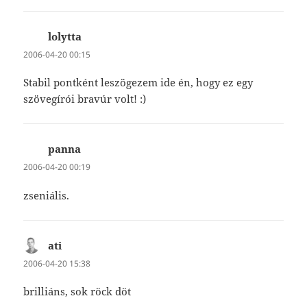
lolytta
szerint:
2006-04-20 00:15
Stabil pontként leszögezem ide én, hogy ez egy
szövegírói bravúr volt! :)
panna
szerint:
2006-04-20 00:19
zseniális.
ati
szerint:
2006-04-20 15:38
brilliáns, sok röck döt