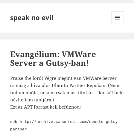
speak no evil
MENÜ
ÉS
WIDGETEK
Evangélium: VMWare
Server a Gutsy-ban!
Praise the lord! Végre megint van VMWare Server
csomag a hivatalos Ubuntu Partner Repoban. (Nem
tudom mióta, nekem csak most tűnt fel – kb. két hete
nézhettem utoljára.)
Ezt az APT forrást kell befűznöd:
deb http://archive.canonical.com/ubuntu gutsy
partner