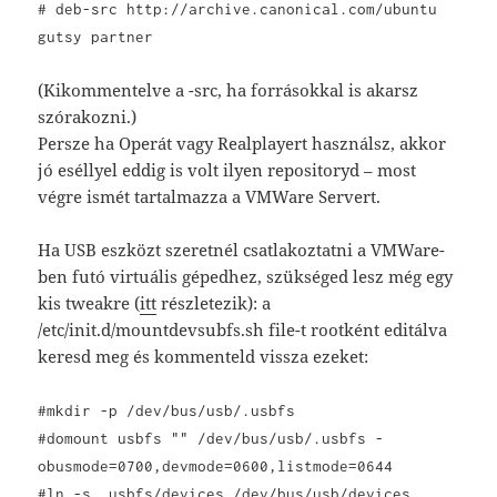
# deb-src http://archive.canonical.com/ubuntu
gutsy partner
(Kikommentelve a -src, ha forrásokkal is akarsz
szórakozni.)
Persze ha Operát vagy Realplayert használsz, akkor
jó eséllyel eddig is volt ilyen repositoryd – most
végre ismét tartalmazza a VMWare Servert.
Ha USB eszközt szeretnél csatlakoztatni a VMWare-
ben futó virtuális gépedhez, szükséged lesz még egy
kis tweakre (
itt
részletezik): a
/etc/init.d/mountdevsubfs.sh file-t rootként editálva
keresd meg és kommenteld vissza ezeket:
#mkdir -p /dev/bus/usb/.usbfs
#domount usbfs "" /dev/bus/usb/.usbfs -
obusmode=0700,devmode=0600,listmode=0644
#ln -s .usbfs/devices /dev/bus/usb/devices