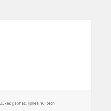
ímke
33ker
,
gépház
,
lipilee.hu
,
tech