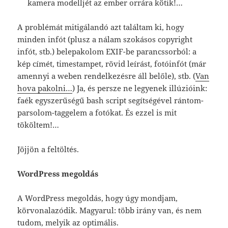
kamera modelljét az ember orrára kötik!…
A problémát mitigálandó azt találtam ki, hogy
minden infót (plusz a nálam szokásos copyright
infót, stb.) belepakolom EXIF-be parancssorból: a
kép címét, timestampet, rövid leírást, fotóinfót (már
amennyi a weben rendelkezésre áll belőle), stb. (
Van
hova pakolni…
) Ja, és persze ne legyenek illúzióink:
faék egyszerűségű bash script segítségével rántom-
parsolom-taggelem a fotókat. És ezzel is mit
tököltem!…
Jöjjön a feltöltés.
WordPress megoldás
A WordPress megoldás, hogy úgy mondjam,
körvonalazódik. Magyarul: több irány van, és nem
tudom, melyik az optimális.