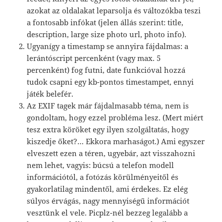
azokat az oldalakat leparsolja és változókba teszi
a fontosabb infókat (jelen állás szerint: title,
description, large size photo url, photo info).
Ugyanígy a timestamp se annyira fájdalmas: a
lerántóscript percenként (vagy max. 5
percenként) fog futni, date funkcióval hozzá
tudok csapni egy kb-pontos timestampet, ennyi
játék belefér.
Az EXIF tagek már fájdalmasabb téma, nem is
gondoltam, hogy ezzel probléma lesz. (Mert miért
tesz extra köröket egy ilyen szolgáltatás, hogy
kiszedje őket?… Ekkora marhaságot.) Ami egyszer
elveszett ezen a téren, ugyebár, azt visszahozni
nem lehet, vagyis: búcsú a telefon modell
információtól, a fotózás körülményeitől és
gyakorlatilag mindentől, ami érdekes. Ez elég
súlyos érvágás, nagy mennyiségű információt
vesztünk el vele. Picplz-nél bezzeg legalább a