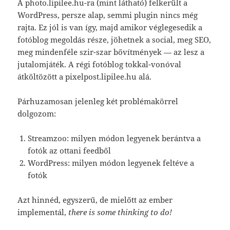
A photo.lipilee.hu-ra (mint látható) felkerült a
WordPress, persze alap, semmi plugin nincs még
rajta. Ez jól is van így, majd amikor véglegesedik a
fotóblog megoldás része, jöhetnek a social, meg SEO,
meg mindenféle szir-szar bővítmények — az lesz a
jutalomjáték. A régi fotóblog tokkal-vonóval
átköltözött a pixelpost.lipilee.hu alá.
Párhuzamosan jelenleg két problémakörrel
dolgozom:
Streamzoo: milyen módon legyenek berántva a
fotók az ottani feedből
WordPress: milyen módon legyenek feltéve a
fotók
Azt hinnéd, egyszerű, de mielőtt az ember
implementál,
there is some thinking to do!