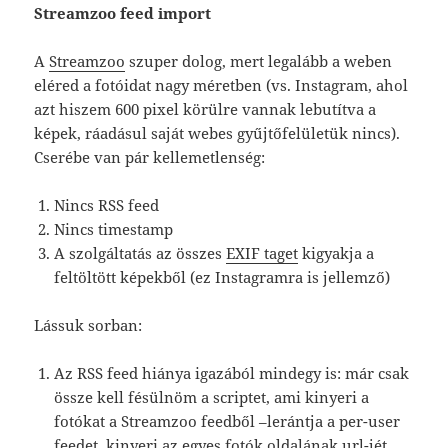
Streamzoo feed import
A
Streamzoo
szuper dolog, mert legalább a weben
eléred a fotóidat nagy méretben (vs. Instagram, ahol
azt hiszem 600 pixel körülre vannak lebutítva a
képek, ráadásul saját webes gyűjtőfelületük nincs).
Cserébe van pár kellemetlenség:
Nincs RSS feed
Nincs timestamp
A szolgáltatás az összes
EXIF taget
kigyakja a
feltöltött képekből (ez Instagramra is jellemző)
Lássuk sorban:
Az RSS feed hiánya igazából mindegy is: már csak
össze kell fésülnöm a scriptet, ami kinyeri a
fotókat a Streamzoo feedből –lerántja a per-user
feedet, kinyeri az egyes fotók oldalának url-jét,