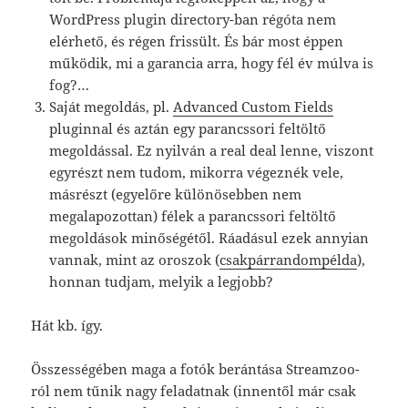
WordPress plugin directory-ban régóta nem
elérhető, és régen frissült. És bár most éppen
működik, mi a garancia arra, hogy fél év múlva is
fog?…
Saját megoldás, pl.
Advanced Custom Fields
pluginnal és aztán egy parancssori feltöltő
megoldással. Ez nyilván a real deal lenne, viszont
egyrészt nem tudom, mikorra végeznék vele,
másrészt (egyelőre különösebben nem
megalapozottan) félek a parancssori feltöltő
megoldások minőségétől. Ráadásul ezek annyian
vannak, mint az oroszok (
csak
pár
random
példa
),
honnan tudjam, melyik a legjobb?
Hát kb. így.
Összességében maga a fotók berántása Streamzoo-
ról nem tűnik nagy feladatnak (innentől már csak