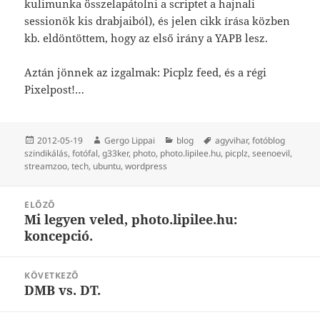
kulimunka összelapátolni a scriptet a hajnali
sessionök kis drabjaiból), és jelen cikk írása közben
kb. eldöntöttem, hogy az első irány a YAPB lesz.
Aztán jönnek az izgalmak: Picplz feed, és a régi
Pixelpost!…
Közzétéve
Szerző
Kategória
Címke
2012-05-19
Gergo Lippai
blog
agyvihar
,
fotóblog
szindikálás
,
fotófal
,
g33ker
,
photo
,
photo.lipilee.hu
,
picplz
,
seenoevil
,
streamzoo
,
tech
,
ubuntu
,
wordpress
Bejegyzés
ELŐZŐ
navigáció
Mi legyen veled, photo.lipilee.hu:
Korábbi
koncepció.
bejegyzések:
KÖVETKEZŐ
DMB vs. DT.
Következő
bejegyzések: