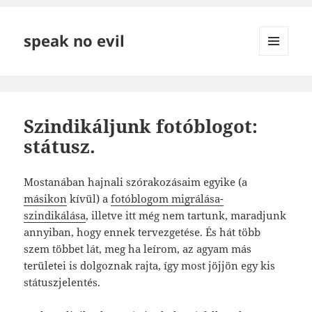
speak no evil
MENÜ
ÉS
WIDGETEK
Szindikáljunk fotóblogot:
státusz.
Mostanában hajnali szórakozásaim egyike (a
másikon
kívül) a
fotóblogom migrálása-
szindikálása
, illetve itt még nem tartunk, maradjunk
annyiban, hogy ennek tervezgetése. És hát több
szem többet lát, meg ha leírom, az agyam más
területei is dolgoznak rajta, így most jöjjön egy kis
státuszjelentés.