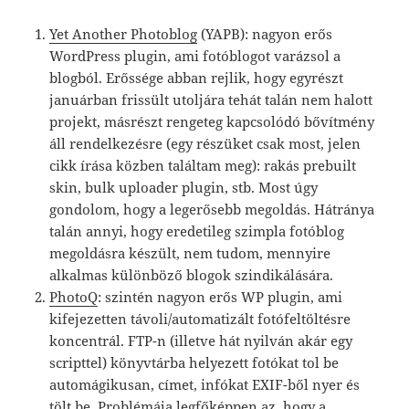
Yet Another Photoblog
(YAPB): nagyon erős
WordPress plugin, ami fotóblogot varázsol a
blogból. Erőssége abban rejlik, hogy egyrészt
januárban frissült utoljára tehát talán nem halott
projekt, másrészt rengeteg kapcsolódó bővítmény
áll rendelkezésre (egy részüket csak most, jelen
cikk írása közben találtam meg): rakás prebuilt
skin, bulk uploader plugin, stb. Most úgy
gondolom, hogy a legerősebb megoldás. Hátránya
talán annyi, hogy eredetileg szimpla fotóblog
megoldásra készült, nem tudom, mennyire
alkalmas különböző blogok szindikálására.
PhotoQ
: szintén nagyon erős WP plugin, ami
kifejezetten távoli/automatizált fotófeltöltésre
koncentrál. FTP-n (illetve hát nyilván akár egy
scripttel) könyvtárba helyezett fotókat tol be
automágikusan, címet, infókat EXIF-ből nyer és
tölt be. Problémája legfőképpen az, hogy a