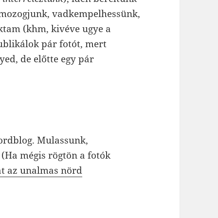
 mozogjunk, vadkempelhessünk,
ktam (khm, kivéve ugye a
ublikálok pár fotót, mert
yed, de előtte egy pár
ordblog. Mulassunk,
(Ha mégis rögtön a fotók
 át az unalmas nörd