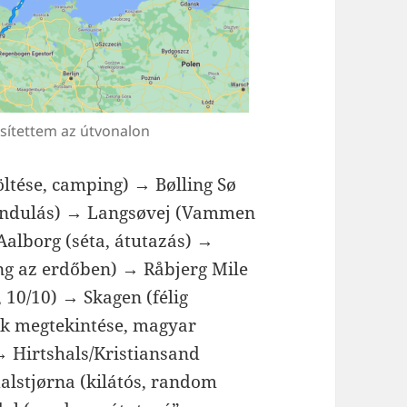
űsítettem az útvonalon
ltése, camping) → Bølling Sø
rándulás) → Langsøvej (Vammen
Aalborg (séta, átutazás) →
ng az erdőben) → Råbjerg Mile
 10/10) → Skagen (félig
k megtekintése, magyar
→ Hirtshals/Kristiansand
alstjørna (kilátós, random