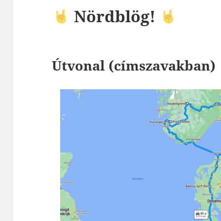
Nördblög!
Útvonal (címszavakban)