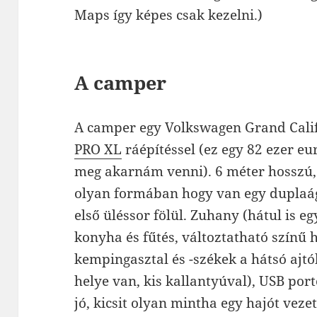
Maps így képes csak kezelni.)
A camper
A camper egy Volkswagen Grand Calif
PRO XL
ráépítéssel (ez egy 82 ezer eu
meg akarnám venni). 6 méter hosszú,
olyan formában hogy van egy duplaág
első üléssor fölül. Zuhany (hátul is egy
konyha és fűtés, változtatható színű 
kempingasztal és -székek a hátsó ajt
helye van, kis kallantyúval), USB por
jó, kicsit olyan mintha egy hajót vezet