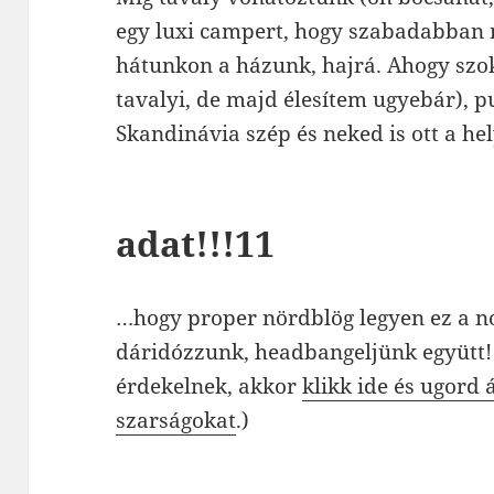
egy luxi campert, hogy szabadabban
hátunkon a házunk, hajrá. Ahogy szo
tavalyi, de majd élesítem ugyebár), p
Skandinávia szép és neked is ott a hel
adat!!!11
…hogy proper nördblög legyen ez a n
dáridózzunk, headbangeljünk együtt! 
érdekelnek, akkor
klikk ide és ugord
szarságokat
.)