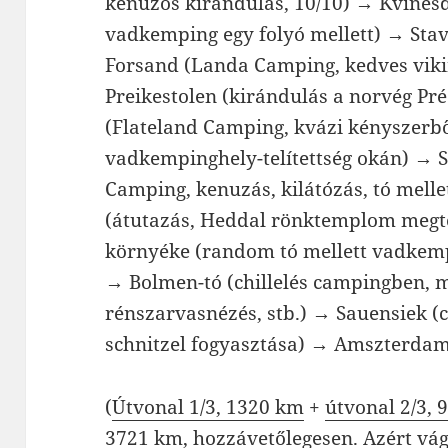
kenuzós kirándulás, 10/10) → Kvines
vadkemping egy folyó mellett) → Sta
Forsand (Landa Camping, kedves viki
Preikestolen (kirándulás a norvég Pré
(Flateland Camping, kvázi kényszerbő
vadkempinghely-telítettség okán) → S
Camping, kenuzás, kilátózás, tó mell
(átutazás, Heddal rönktemplom megt
környéke (random tó mellett vadkempe
→ Bolmen-tó (chillelés campingben, m
rénszarvasnézés, stb.) → Sauensiek (
schnitzel fogyasztása) → Amszterda
(
Útvonal 1/3, 1320 km
+
útvonal 2/3, 
3721 km, hozzávetőlegesen. Azért vág