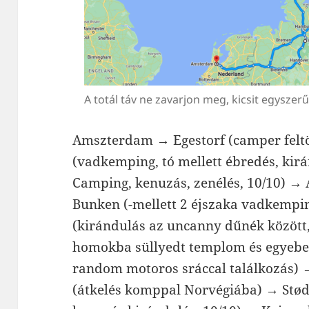
A totál táv ne zavarjon meg, kicsit egyszer
Amszterdam → Egestorf (camper feltö
(vadkemping, tó mellett ébredés, ki
Camping, kenuzás, zenélés, 10/10) → 
Bunken (-mellett 2 éjszaka vadkempi
(kirándulás az uncanny dűnék között,
homokba süllyedt templom és egyebe
random motoros sráccal találkozás) 
(átkelés komppal Norvégiába) → Stød