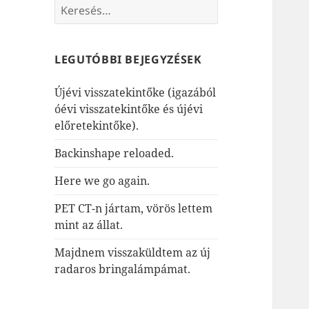
Keresés:
LEGUTÓBBI BEJEGYZÉSEK
Újévi visszatekintőke (igazából
óévi visszatekintőke és újévi
előretekintőke).
Backinshape reloaded.
Here we go again.
PET CT-n jártam, vörös lettem
mint az állat.
Majdnem visszaküldtem az új
radaros bringalámpámat.