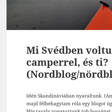
Mi Svédben voltu
camperrel, és ti?
(Nordblog/nördbl
Idén Skandináviában nyaraltunk. (Amú
majd félbehagytam róla egy blogot úgy
Míg tavaly vonatoztunk (oh bocsánat