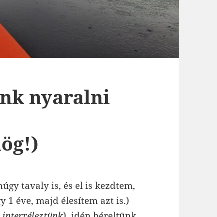
nk nyaralni
ög!)
gy tavaly is, és el is kezdtem,
 1 éve, majd élesítem azt is.)
,
interréleztünk
), idén béreltünk