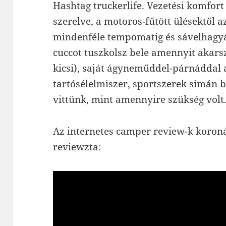
Hashtag truckerlife. Vezetési komfor
szerelve, a motoros-fűtött ülésektől 
mindenféle tempomatig és sávelhagyás
cuccot tuszkolsz bele amennyit akars
kicsi), saját ágyneműddel-párnáddal al
tartósélelmiszer, sportszerek simán b
vittünk, mint amennyire szükség volt.
Az internetes camper review-k koroná
reviewzta: