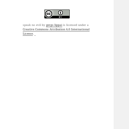
speak no evil
by
gergo lippai
is licensed under a
Creative Commons Attribution 4.0 International
License
.