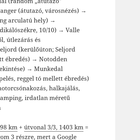
dal (random „átutazó”
vanger (átutazó, városnézés) →
ng arculatú hely) →
dikálószékre, 10/10) → Valle
l, útlezárás és
eljord (kerülőúton; Seljord
ett ébredés) → Notodden
ekintése) → Munkedal
lés, reggel tó mellett ébredés)
otorcsónakozás, halkajálás,
camping, irdatlan méretű
m
998 km
+
útvonal 3/3, 1403 km
=
om 3 részre, mert a Google