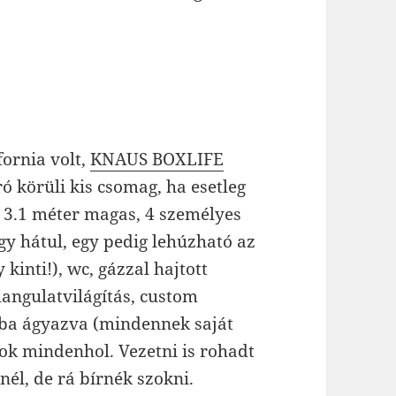
ornia volt,
KNAUS BOXLIFE
ró körüli kis csomag, ha esetleg
 3.1 méter magas, 4 személyes
y hátul, egy pedig lehúzható az
 kinti!), wc, gázzal hajtott
hangulatvilágítás, custom
óba ágyazva (mindennek saját
tok mindenhol. Vezetni is rohadt
nél, de rá bírnék szokni.