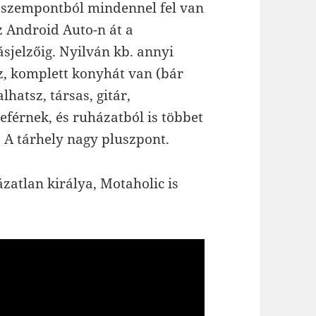
t szempontból mindennel fel van
az Android Auto-n át a
jelzőig. Nyilván kb. annyi
z, komplett konyhát van (bár
hatsz, társas, gitár,
eférnek, és ruházatból is többet
 A tárhely nagy pluszpont.
zatlan királya, Motaholic is