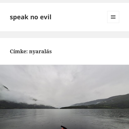
speak no evil
MENÜ
ÉS
WIDGETEK
Címke:
nyaralás