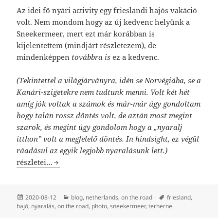
Az idei fő nyári activity egy frieslandi hajós vakáció
volt. Nem mondom hogy az új kedvenc helyünk a
Sneekermeer, mert ezt már korábban is
kijelentettem (mindjárt részletezem), de
mindenképpen
továbbra is
ez a kedvenc.
(Tekintettel a világjárványra, idén se Norvégiába, se a
Kanári-szigetekre nem tudtunk menni. Volt két hét
amíg jók voltak a számok és már-már úgy gondoltam
hogy talán rossz döntés volt, de aztán most megint
szarok, és megint úgy gondolom hogy a „nyaralj
itthon” volt a megfelelő döntés. In hindsight, ez végül
ráadásul az egyik legjobb nyaralásunk lett.)
Nekem a Sneekermeer a Riviéra.
részletei…
Közzétéve
Kategória
Címke
2020-08-12
blog
,
netherlands
,
on the road
friesland
,
hajó
,
nyaralás
,
on the road
,
photo
,
sneekermeer
,
terherne