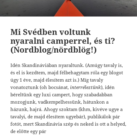
Mi Svédben voltunk
nyaralni camperrel, és ti?
(Nordblog/nördblög!)
Idén Skandináviában nyaraltunk. (Amúgy tavaly is,
és el is kezdtem, majd félbehagytam róla egy blogot
úgy 1 éve, majd élesítem azt is.) Míg tavaly
vonatoztunk (oh bocsánat,
interréleztünk
), idén
béreltünk egy luxi campert, hogy szabadabban
mozogjunk, vadkempelhessünk, hátunkon a
házunk, hajrá. Ahogy szoktam (khm, kivéve ugye a
tavalyi, de majd élesítem ugyebár), publikálok pár
fotót, mert Skandinávia szép és neked is ott a helyed,
de előtte egy pár