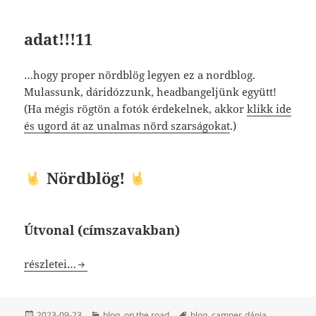
adat!!!11
…hogy proper nördblög legyen ez a nordblog.
Mulassunk, dáridózzunk, headbangeljünk együtt!
(Ha mégis rögtön a fotók érdekelnek, akkor
klikk ide
és ugord át az unalmas nörd szarságokat
.)
Nördblög!
Útvonal (címszavakban)
Mi Svédben voltunk nyaralni camperrel, és ti? (Nordblog/
részletei…
Közzétéve
Kategória
Címke
2023-09-23
blog
,
on the road
blog
,
camper
,
dánia
,